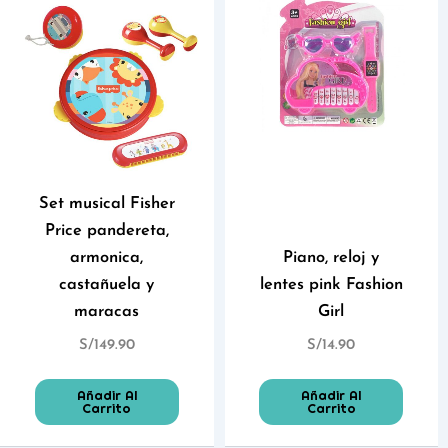
Set musical Fisher
Price pandereta,
armonica,
Piano, reloj y
castañuela y
lentes pink Fashion
maracas
Girl
S/
149.90
S/
14.90
Añadir Al
Añadir Al
Carrito
Carrito