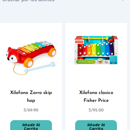
Xilofono Zorro skip
Xilofono clasico
hop
Fisher Price
S/
69.90
S/
95.00
Añadir Al
Añadir Al
Carrito
Carrito