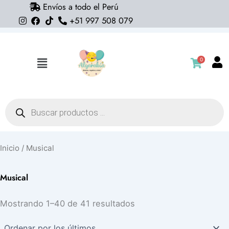
Envíos a todo el Perú
Ir
+51 997 508 079
al
contenido
0
Flyout
Menu
Búsqueda
de
productos
Inicio
/ Musical
Musical
Ordenado
Mostrando 1–40 de 41 resultados
por
los
últimos