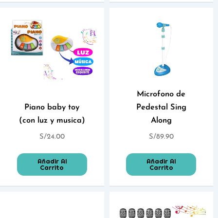
Microfono de
Piano baby toy
Pedestal Sing
(con luz y musica)
Along
S/
24.00
S/
89.90
Añadir Al
Añadir Al
Carrito
Carrito