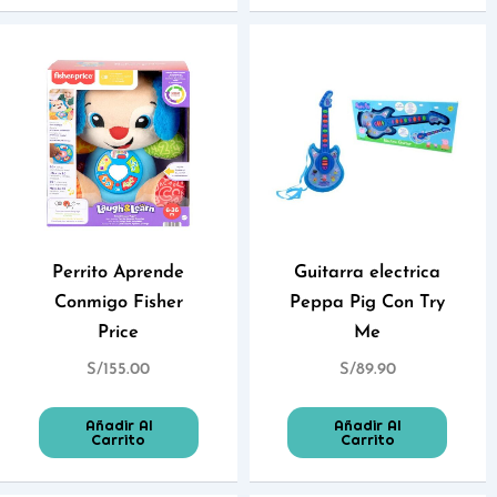
Perrito Aprende
Guitarra electrica
Conmigo Fisher
Peppa Pig Con Try
Price
Me
S/
155.00
S/
89.90
Añadir Al
Añadir Al
Carrito
Carrito