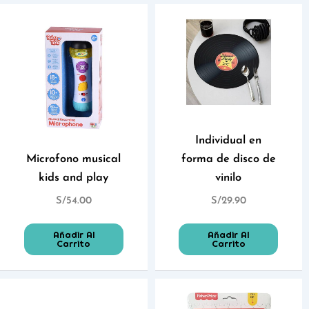
Individual en
Microfono musical
forma de disco de
kids and play
vinilo
S/
54.00
S/
29.90
Añadir Al
Añadir Al
Carrito
Carrito