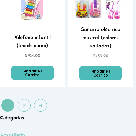
Guitarra eléctrica
Xilofono infantil
musical (colores
(knock piano)
variados)
S/
24.00
S/
39.90
Añadir Al
Añadir Al
Carrito
Carrito
1
2
→
Categorías
Acantilado