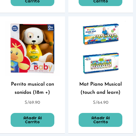
Carrito
Carrito
Perrito musical con
Mat Piano Musical
sonidos (18m +)
(touch and learn)
S/
69.90
S/
64.90
Añadir Al
Añadir Al
Carrito
Carrito