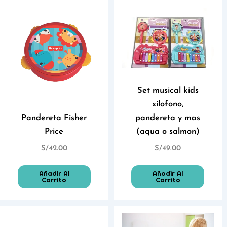
Set musical kids
xilofono,
Pandereta Fisher
pandereta y mas
Price
(aqua o salmon)
S/
42.00
S/
49.00
Añadir Al
Añadir Al
Carrito
Carrito