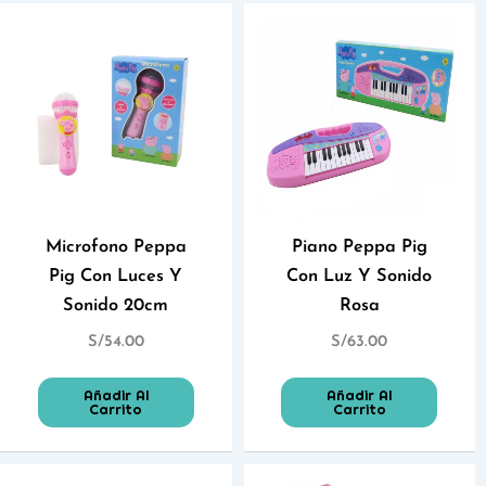
Microfono Peppa
Piano Peppa Pig
Pig Con Luces Y
Con Luz Y Sonido
Sonido 20cm
Rosa
S/
54.00
S/
63.00
Añadir Al
Añadir Al
Carrito
Carrito