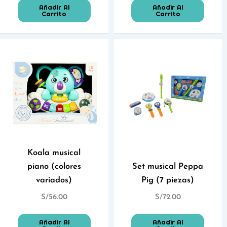
Añadir Al
Añadir Al
Carrito
Carrito
Koala musical
piano (colores
Set musical Peppa
variados)
Pig (7 piezas)
S/
56.00
S/
72.00
Añadir Al
Añadir Al