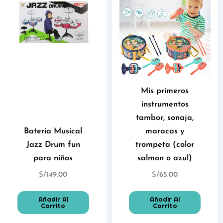
Mis primeros
instrumentos
tambor, sonaja,
Bateria Musical
maracas y
Jazz Drum fun
trompeta (color
para niños
salmon o azul)
S/
149.00
S/
65.00
Añadir Al
Añadir Al
Carrito
Carrito