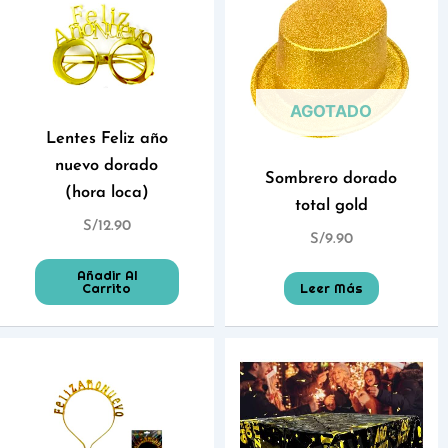
AGOTADO
Lentes Feliz año
nuevo dorado
Sombrero dorado
(hora loca)
total gold
S/
12.90
S/
9.90
Añadir Al
Carrito
Leer Más