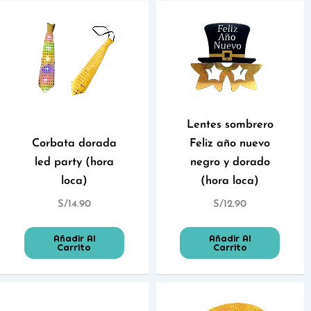
Lentes sombrero
Corbata dorada
Feliz año nuevo
led party (hora
negro y dorado
loca)
(hora loca)
S/
14.90
S/
12.90
Añadir Al
Añadir Al
Carrito
Carrito