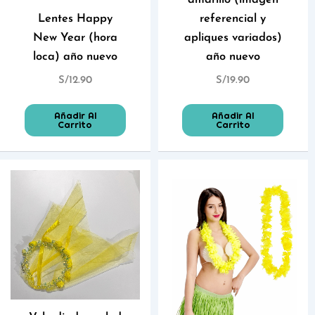
amarillo (imagen
Lentes Happy
referencial y
New Year (hora
apliques variados)
loca) año nuevo
año nuevo
S/
12.90
S/
19.90
Añadir Al
Añadir Al
Carrito
Carrito