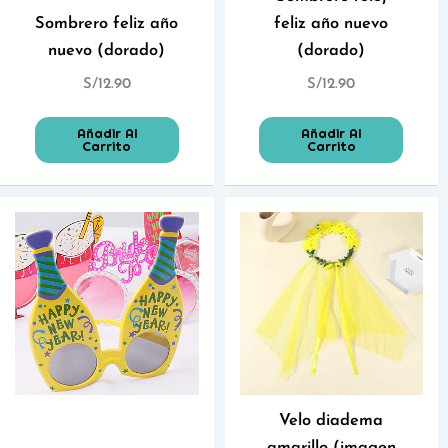
Sombrero feliz año
feliz año nuevo
nuevo (dorado)
(dorado)
S/
12.90
S/
12.90
Añadir Al
Añadir Al
Carrito
Carrito
Velo diadema