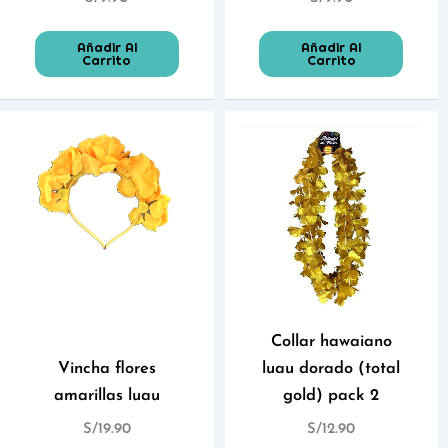
Añadir Al
Añadir Al
Carrito
Carrito
Collar hawaiano
Vincha flores
luau dorado (total
amarillas luau
gold) pack 2
S/
19.90
S/
12.90