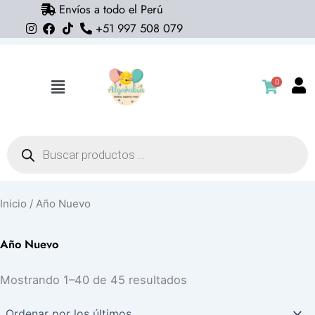
Envíos a todo el Perú
Ir
+51 997 508 079
al
contenido
0
Flyout
Menu
Búsqueda
de
productos
Inicio
/ Año Nuevo
Año Nuevo
Ordenado
Mostrando 1–40 de 45 resultados
por
los
últimos