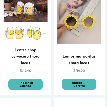
Lentes chop
cervecero (hora
Lentes margaritas
loca)
(hora loca)
S/
12.90
S/
12.90
Añadir Al
Añadir Al
Carrito
Carrito