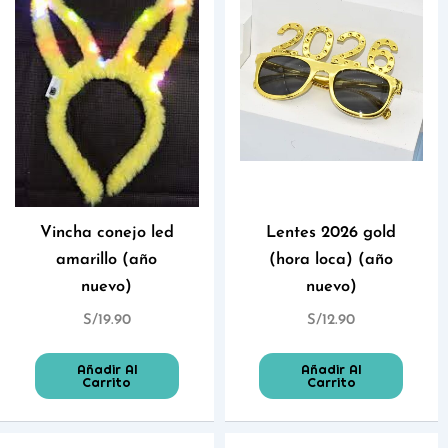
Vincha conejo led
Lentes 2026 gold
amarillo (año
(hora loca) (año
nuevo)
nuevo)
S/
19.90
S/
12.90
Añadir Al
Añadir Al
Carrito
Carrito