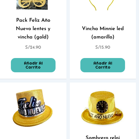
Pack Feliz Año
Nuevo lentes y
Vincha Minnie led
vincha (gold)
(amarillo)
S/
24.90
S/
15.90
Añadir Al
Añadir Al
Carrito
Carrito
Sombrero reloj