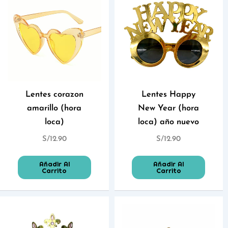
Lentes corazon
Lentes Happy
amarillo (hora
New Year (hora
loca)
loca) año nuevo
S/
12.90
S/
12.90
Añadir Al
Añadir Al
Carrito
Carrito