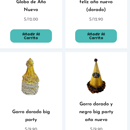
Globo de Año
feliz año nuevo
Nuevo
(dorado)
S/
12.00
S/
12.90
Añadir Al
Añadir Al
Carrito
Carrito
Gorro dorado y
Gorro dorado big
negro big party
party
año nuevo
S/
9.90
S/
9.90