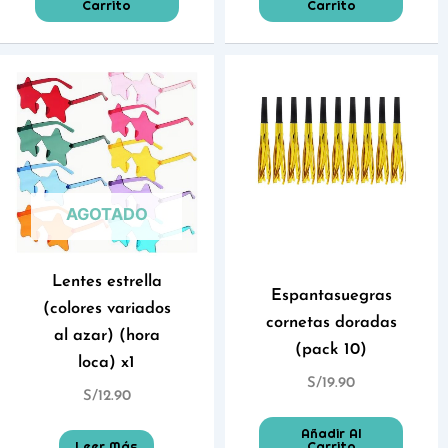
Carrito
Carrito
AGOTADO
Lentes estrella
Espantasuegras
(colores variados
cornetas doradas
al azar) (hora
(pack 10)
loca) x1
S/
19.90
S/
12.90
Añadir Al
Leer Más
Carrito