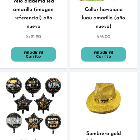
Velo diadema led
amarillo (imagen
Collar hawaiano
referencial) año
luau amarillo (año
nuevo
nuevo)
S/
21.90
S/
6.00
Añadir Al
Añadir Al
Carrito
Carrito
Sombrero gold