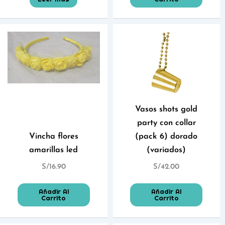
Vasos shots gold
party con collar
Vincha flores
(pack 6) dorado
amarillas led
(variados)
S/
16.90
S/
42.00
Añadir Al
Añadir Al
Carrito
Carrito