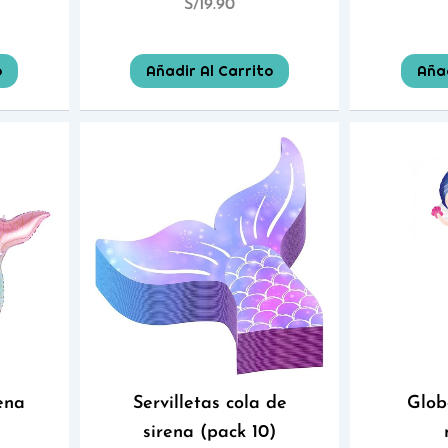
S/
19.90
o
Añadir Al Carrito
Añad
ena
Servilletas cola de
Glob
sirena (pack 10)