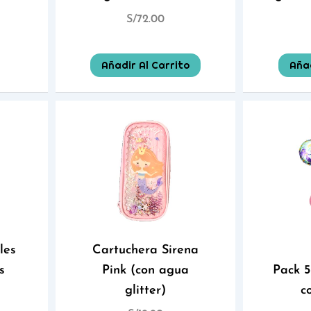
S/
72.00
Añadir Al Carrito
Añad
les
Cartuchera Sirena
s
Pink (con agua
Pack 5
glitter)
c