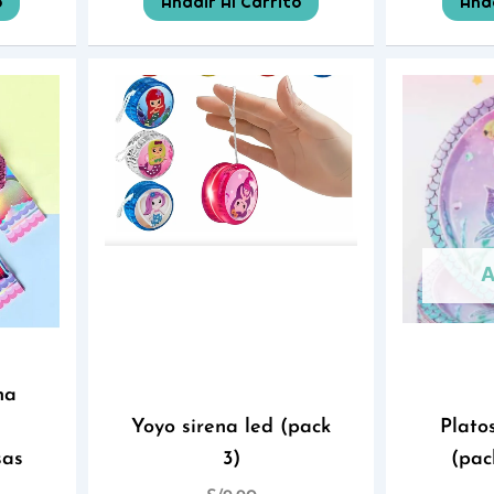
o
Añadir Al Carrito
Añad
na
s
Yoyo sirena led (pack
Plato
sas
3)
(pac