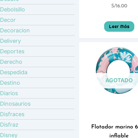
S/
16.00
Debolsillo
Decor
Leer Más
Decoracion
Delivery
Deportes
Derecho
Despedida
AGOTADO
Destino
Diarios
Dinosaurios
Disfraces
Disfraz
Flotador marino 
Disney
inflable