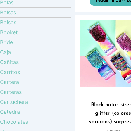
Añadir Al Carrit
Bolas
Bolsas
Bolsos
Booket
Bride
Caja
Cañitas
Carritos
Cartera
Carteras
Cartuchera
Block notas sire
Catedra
glitter (colore
Chocolates
variados) sorpre