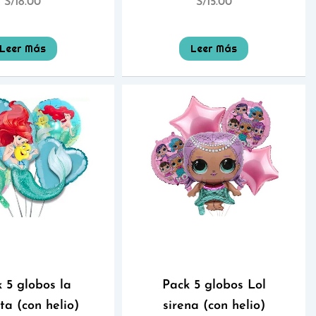
S/
18.00
S/
15.00
Leer Más
Leer Más
 5 globos la
Pack 5 globos Lol
ita (con helio)
sirena (con helio)