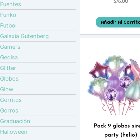
S/
6.00
Fuentes
Funko
Añadir Al Carrit
Futbol
Galaxia Gutenberg
Gamers
Gedisa
Glitter
Globos
Glow
Gorritos
Gorros
Graduación
Pack 9 globos sir
Halloween
party (helio)