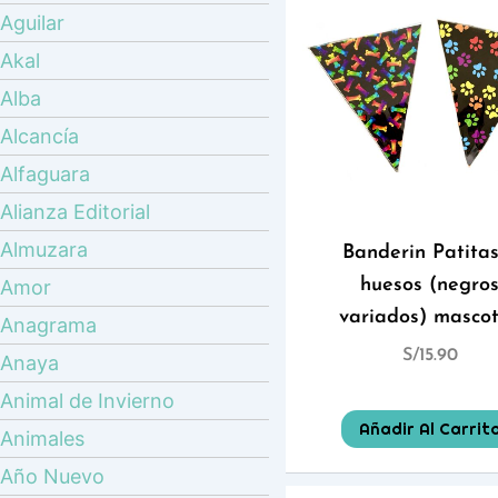
Aguilar
Akal
Alba
Alcancía
Alfaguara
Alianza Editorial
Almuzara
Banderin Patitas
huesos (negro
Amor
variados) masco
Anagrama
S/
15.90
Anaya
Animal de Invierno
Añadir Al Carrit
Animales
Año Nuevo