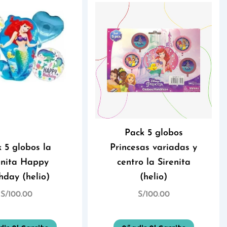
Pack 5 globos
 5 globos la
Princesas variadas y
enita Happy
centro la Sirenita
hday (helio)
(helio)
S/
100.00
S/
100.00