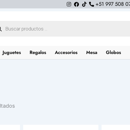
+51 997 508 0
queda
uctos
Juguetes
Regalos
Accesorios
Mesa
Globos
Ordenado
ltados
por
los
últimos