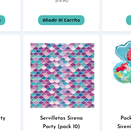
S/
9.90
o
Añadir Al Carrito
rty
Servilletas Sirena
Pack
Party (pack 10)
Siren