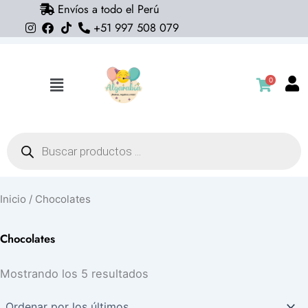
Envíos a todo el Perú
Ir
+51 997 508 079
al
contenido
0
Flyout
Menu
Búsqueda
de
productos
Inicio
/ Chocolates
Chocolates
Ordenado
Mostrando los 5 resultados
por
los
últimos