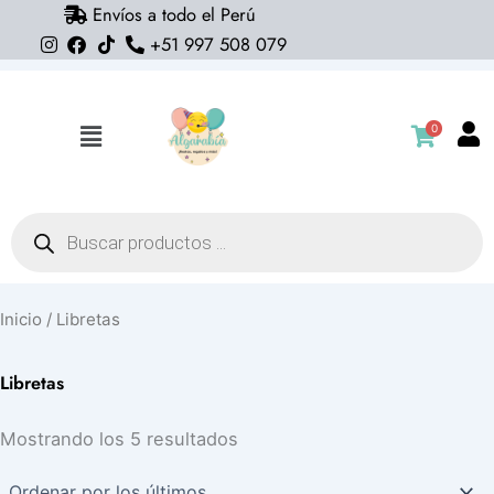
Envíos a todo el Perú
Ir
+51 997 508 079
al
contenido
0
Flyout
Menu
Búsqueda
de
productos
Inicio
/ Libretas
Libretas
Ordenado
Mostrando los 5 resultados
por
los
últimos