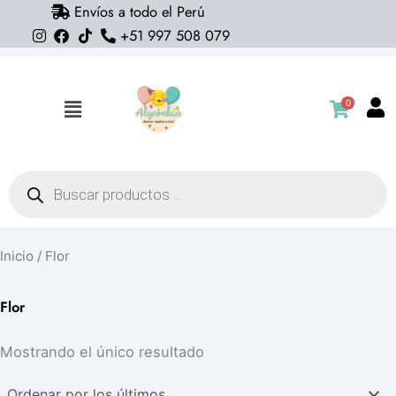
Envíos a todo el Perú
Ir
+51 997 508 079
al
contenido
0
Flyout
Menu
Búsqueda
de
productos
Inicio
/ Flor
Flor
Mostrando el único resultado