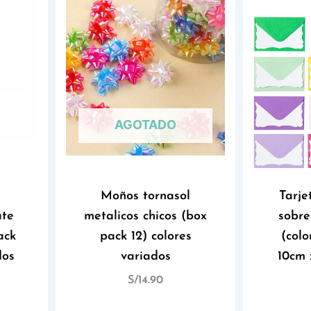
AGOTADO
Moños tornasol
Tarje
ate
metalicos chicos (box
sobre
ack
pack 12) colores
(colo
dos
variados
10cm 
S/
14.90