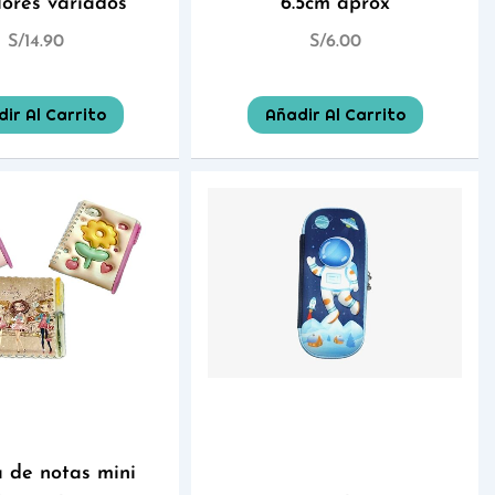
lores variados
6.5cm aprox
S/
14.90
S/
6.00
ir Al Carrito
Añadir Al Carrito
a de notas mini