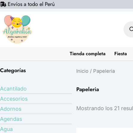
Envíos a todo el Perú
Ir
al
contenido
Bús
de
prod
Tienda completa
Fiesta
Categorías
Inicio
/ Papeleria
Papeleria
Acantilado
Accesorios
Mostrando los 21 resu
Adornos
Agendas
Agua