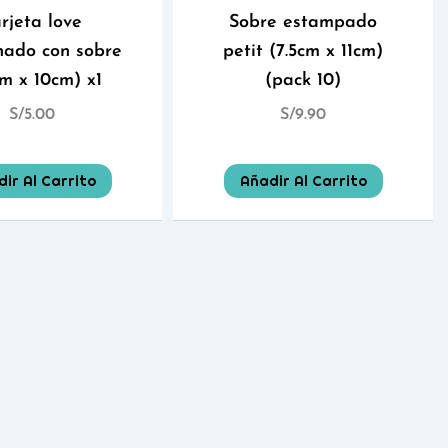
rjeta love
Sobre estampado
hado con sobre
petit (7.5cm x 11cm)
cm x 10cm) x1
(pack 10)
S/
5.00
S/
9.90
ir Al Carrito
Añadir Al Carrito