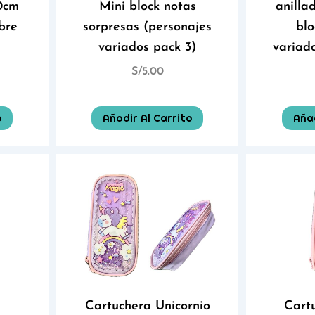
10cm
Mini block notas
anilla
bre
sorpresas (personajes
blo
variados pack 3)
variad
S/
5.00
o
Añadir Al Carrito
Añad
Cartuchera Unicornio
Cart