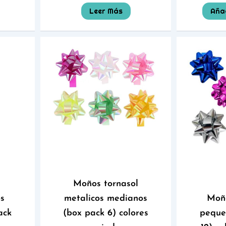
Leer Más
Añad
Moños tornasol
s
metalicos medianos
Moño
ack
(box pack 6) colores
peque