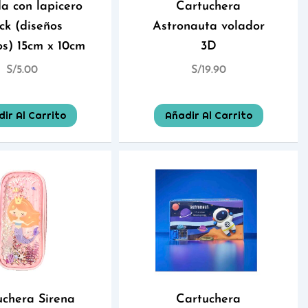
da con lapicero
Cartuchera
ck (diseños
Astronauta volador
os) 15cm x 10cm
3D
S/
5.00
S/
19.90
ir Al Carrito
Añadir Al Carrito
uchera Sirena
Cartuchera