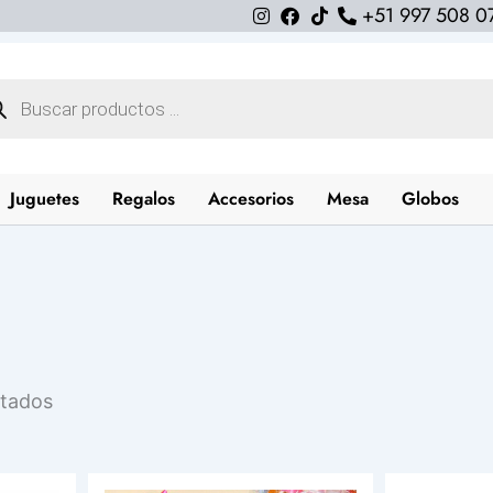
+51 997 508 0
queda
uctos
Juguetes
Regalos
Accesorios
Mesa
Globos
Ordenado
ltados
por
los
últimos