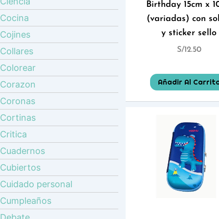
Ciencia
Birthday 15cm x 
Cocina
(variadas) con so
y sticker sello
Cojines
Collares
S/
12.50
Colorear
Añadir Al Carrit
Corazon
Coronas
Cortinas
Critica
Cuadernos
Cubiertos
Cuidado personal
Cumpleaños
Debate