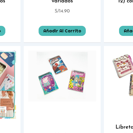
dos
variados
12) co
S/
14.90
o
Añadir Al Carrito
Añad
Libret