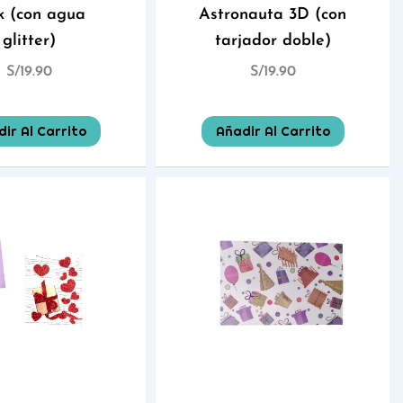
k (con agua
Astronauta 3D (con
glitter)
tarjador doble)
S/
19.90
S/
19.90
ir Al Carrito
Añadir Al Carrito