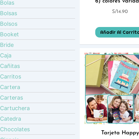
6) colores varia
Bolas
S/
14.90
Bolsas
Bolsos
Añadir Al Carrit
Booket
Bride
Caja
Cañitas
Carritos
Cartera
Carteras
Cartuchera
Catedra
Chocolates
Tarjeta Happy