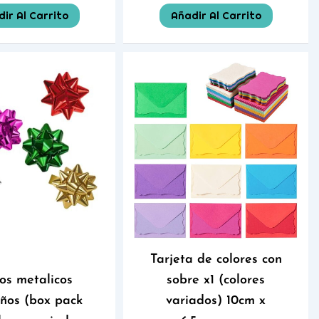
ir Al Carrito
Añadir Al Carrito
Tarjeta de colores con
s metalicos
sobre x1 (colores
ños (box pack
variados) 10cm x