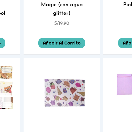
Magic (con agua
Pin
ool
glitter)
S/
19.90
o
Añadir Al Carrito
Añad