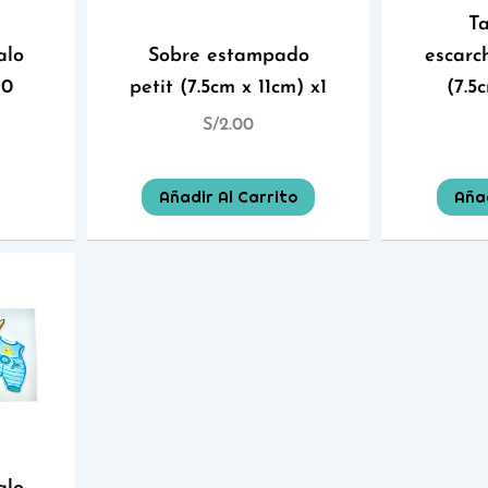
Ta
alo
Sobre estampado
escarc
10
petit (7.5cm x 11cm) x1
(7.5
S/
2.00
Añadir Al Carrito
Añad