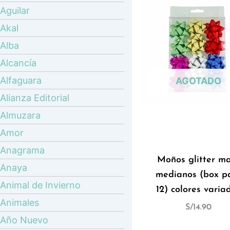
Aguilar
Akal
Alba
Alcancía
Alfaguara
AGOTADO
Alianza Editorial
Almuzara
Amor
Anagrama
Moños glitter m
Anaya
medianos (box p
Animal de Invierno
12) colores varia
Animales
S/
14.90
Año Nuevo