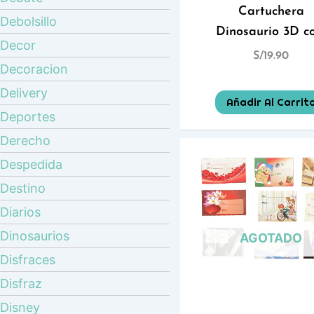
Cartuchera
Debolsillo
Dinosaurio 3D c
Decor
S/
19.90
Decoracion
Delivery
Añadir Al Carrit
Deportes
Derecho
Despedida
Destino
Diarios
Dinosaurios
AGOTADO
Disfraces
Disfraz
Disney