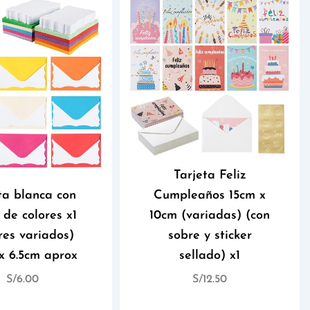
Tarjeta Feliz
ta blanca con
Cumpleaños 15cm x
 de colores x1
10cm (variadas) (con
res variados)
sobre y sticker
x 6.5cm aprox
sellado) x1
S/
6.00
S/
12.50