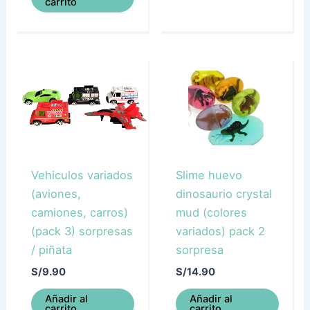
carrito
Vehiculos variados
Slime huevo
(aviones,
dinosaurio crystal
camiones, carros)
mud (colores
(pack 3) sorpresas
variados) pack 2
/ piñata
sorpresa
S/
9.90
S/
14.90
Añadir al
Añadir al
carrito
carrito