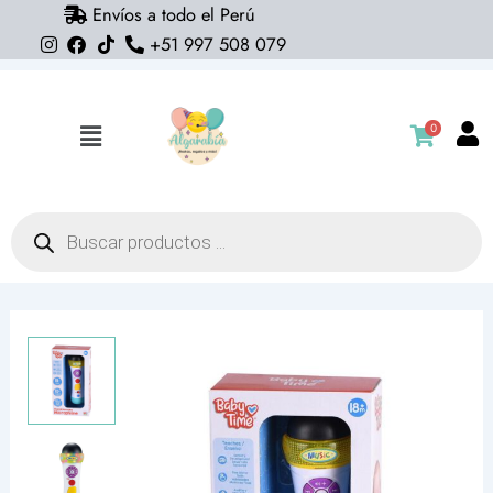
Envíos a todo el Perú
Ir
+51 997 508 079
al
contenido
0
Flyout
Menu
Búsqueda
de
productos
Microfono
musical
kids
and
play
cantidad