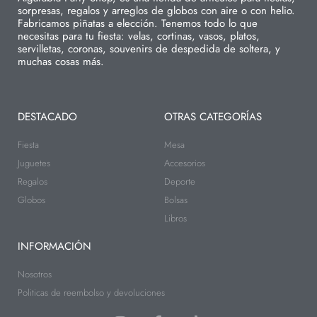
sorpresas, regalos y arreglos de globos con aire o con helio.
Fabricamos piñatas a elección. Tenemos todo lo que
necesitas para tu fiesta: velas, cortinas, vasos, platos,
servilletas, coronas, souvenirs de despedida de soltera, y
muchas cosas más.
DESTACADO
OTRAS CATEGORÍAS
Fiesta
Mesa
Juguetes
Accesorios
Regalos
Deporte
Globos
Bolsas
Libros
INFORMACIÓN
Nosotros
Politicas de reembolso y devoluciones