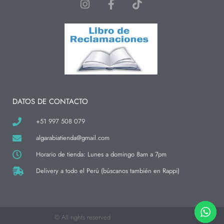
I
F
T
n
a
i
s
c
k
t
e
t
a
b
o
g
o
k
r
o
a
k
m
-
f
DATOS DE CONTACTO
+51 997 508 079
algarabiatienda@gmail.com
Horario de tienda: Lunes a domingo 8am a 7pm
Delivery a todo el Perú (búscanos también en Rappi)
© All rights reserved