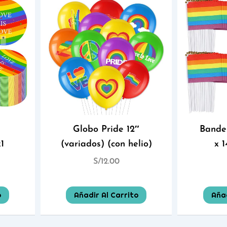
Globo Pride 12″
Bande
1
(variados) (con helio)
x 
S/
12.00
o
Añadir Al Carrito
Añad