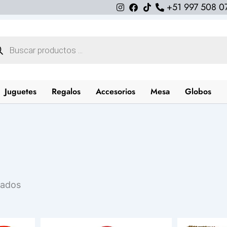
+51 997 508 0
queda
uctos
Juguetes
Regalos
Accesorios
Mesa
Globos
Ordenado
tados
por
los
últimos