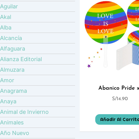
Aguilar
Akal
Alba
Alcancía
Alfaguara
Alianza Editorial
Almuzara
Amor
Abanico Pride x
Anagrama
S/
14.90
Anaya
Animal de Invierno
Añadir Al Carrit
Animales
Año Nuevo