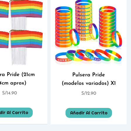
ra Pride (21cm
Pulsera Pride
14cm aprox)
(modelos variados) X1
S/
14.90
S/
12.90
ir Al Carrito
Añadir Al Carrito