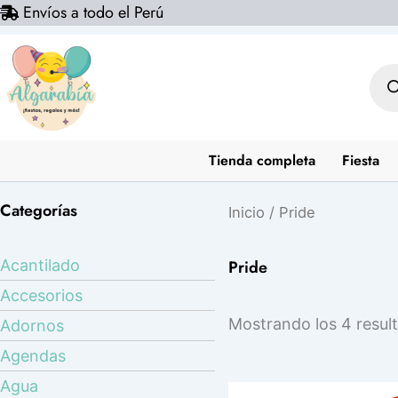
Envíos a todo el Perú
Ir
al
contenido
Bús
de
prod
Tienda completa
Fiesta
Categorías
Inicio
/ Pride
Pride
Acantilado
Accesorios
Mostrando los 4 resul
Adornos
Agendas
Agua