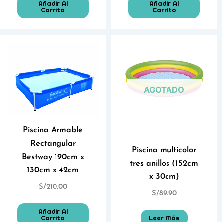
Añadir Al
Añadir Al
Carrito
Carrito
AGOTADO
Piscina Armable
Rectangular
Piscina multicolor
Bestway 190cm x
tres anillos (152cm
130cm x 42cm
x 30cm)
S/
210.00
S/
89.90
Añadir Al
Carrito
Leer Más