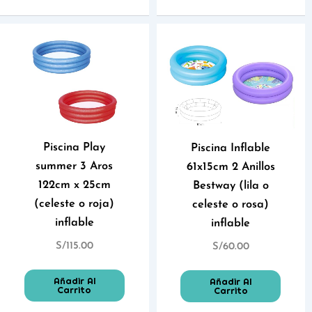
Piscina Play
Piscina Inflable
summer 3 Aros
61x15cm 2 Anillos
122cm x 25cm
Bestway (lila o
(celeste o roja)
celeste o rosa)
inflable
inflable
S/
115.00
S/
60.00
Añadir Al
Añadir Al
Carrito
Carrito