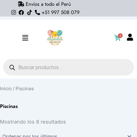
Envíos a todo el Perú
Ir
+51 997 508 079
al
contenido
0
Flyout
Menu
Búsqueda
de
productos
Inicio
/ Piscinas
Piscinas
Ordenado
Mostrando los 8 resultados
por
los
últimos