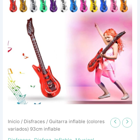
93cm
inflable
cantidad
Inicio
/
Disfraces
/ Guitarra inflable (colores
variados) 93cm inflable
Disfraces
,
Disfraz
,
Inflable
,
Musical