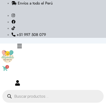
Envíos a todo el Perú
Ir
al
contenido
+51 997 508 079
Flyout
Menu
0
Búsqueda
de
productos