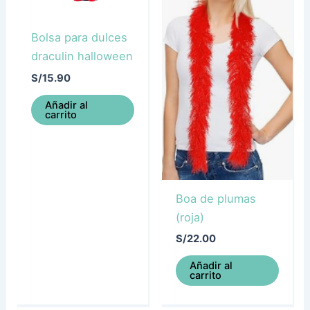
Bolsa para dulces
draculin halloween
S/
15.90
Añadir al
carrito
Boa de plumas
(roja)
S/
22.00
Añadir al
carrito