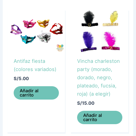
Antifaz fiesta
Vincha charleston
(colores variados)
party (morado,
dorado, negro,
S/
5.00
plateado, fucsia,
Añadir al
roja) (a elegir)
carrito
S/
15.00
Añadir al
carrito