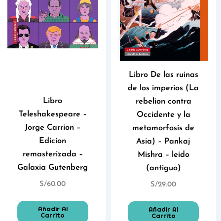
Libro De las ruinas
de los imperios (La
Libro
rebelion contra
Teleshakespeare –
Occidente y la
Jorge Carrion –
metamorfosis de
Edicion
Asia) – Pankaj
remasterizada –
Mishra – leido
Galaxia Gutenberg
(antiguo)
S/
60.00
S/
29.00
Añadir Al
Añadir Al
Carrito
Carrito