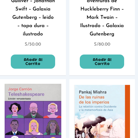
Gulliver – Jonathan
aventuras de
Swift – Galaxia
Huckleberry Finn –
Gutenberg – leido
Mark Twain –
– tapa dura –
Ilustrado – Galaxia
ilustrado
Gutenberg
S/
50.00
S/
80.00
Añadir Al
Añadir Al
Carrito
Carrito