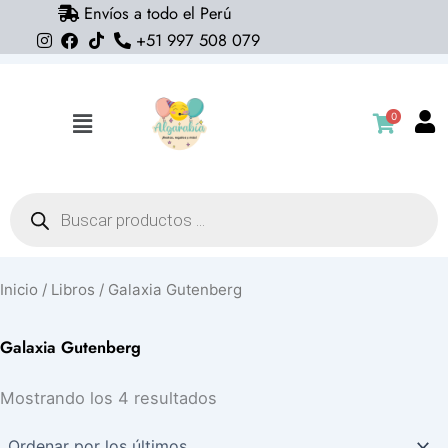
Envíos a todo el Perú
Ir
+51 997 508 079
al
contenido
0
Flyout
Menu
Búsqueda
de
productos
Inicio
/
Libros
/ Galaxia Gutenberg
Galaxia Gutenberg
Ordenado
Mostrando los 4 resultados
por
los
últimos