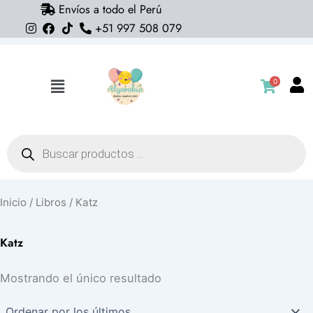
Envíos a todo el Perú
Ir
+51 997 508 079
al
contenido
0
Flyout
Menu
Búsqueda
de
productos
Inicio
/
Libros
/ Katz
Katz
Mostrando el único resultado