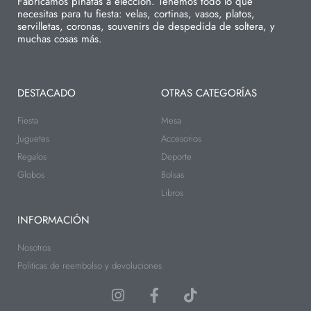
Fabricamos piñatas a elección. Tenemos todo lo que
necesitas para tu fiesta: velas, cortinas, vasos, platos,
servilletas, coronas, souvenirs de despedida de soltera, y
muchas cosas más.
DESTACADO
OTRAS CATEGORÍAS
Fiesta
Mesa
Juguetes
Accesorios
Regalos
Deporte
Globos
Bolsas
Libros
INFORMACIÓN
Nosotros
Politicas de reembolso y devoluciones
I
F
T
n
a
i