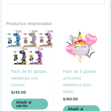
Productos relacionados
Pack de 61 globos
Pack de 5 globos
metalicos con
unicornio
corona
metálicos (con
helio)
S/
45.00
S/
90.00
Añadir al
carrito
Añadir al