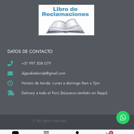
s
c
k
t
e
t
a
b
o
g
o
k
r
o
a
k
m
-
f
DATOS DE CONTACTO
+51 997 508 079
algarabiatienda@gmail.com
Horario de tienda: Lunes a domingo 8am a 7pm
Delivery a todo el Perú (búscanos también en Rappi)
© All rights reserved
0