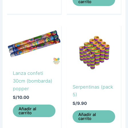
carrito
Lanza confeti
30cm (bombarda)
Serpentinas (pack
popper
5)
S/
10.00
S/
9.90
Añadir al
carrito
Añadir al
carrito