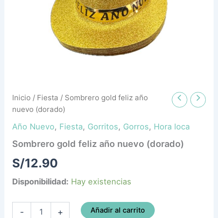
Inicio
/
Fiesta
/ Sombrero gold feliz año
nuevo (dorado)
Año Nuevo
,
Fiesta
,
Gorritos
,
Gorros
,
Hora loca
Sombrero gold feliz año nuevo (dorado)
S/
12.90
Disponibilidad:
Hay existencias
Añadir al carrito
-
+