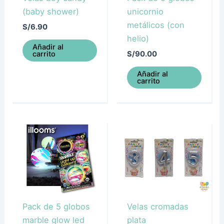
(baby shower)
unicornio
metálicos (con
S/
6.90
helio)
Añadir al
carrito
S/
90.00
Añadir al
carrito
Pack de 5 globos
Velas cromadas
marble glow led
plata