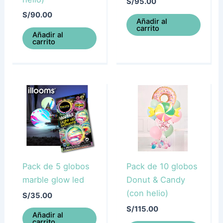
S/
95.00
S/
90.00
Añadir al
carrito
Añadir al
carrito
Pack de 5 globos
Pack de 10 globos
marble glow led
Donut & Candy
(con helio)
S/
35.00
S/
115.00
Añadir al
carrito