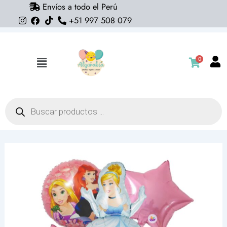
Envíos a todo el Perú
Ir
+51 997 508 079
al
contenido
0
Flyout
Menu
Búsqueda
de
productos
Pack
5
globos
la
Cenicienta
(princesas)
(helio)