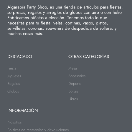
Algarabía Party Shop, es una tienda de artículos para fiestas,
sorpresas, regalos y arreglos de globos con aire o con helio.
Fabricamos piñatas a elección. Tenemos todo lo que
necesitas para tu fiesta: velas, cortinas, vasos, platos,
servilletas, coronas, souvenirs de despedida de soltera, y
muchas cosas más.
DESTACADO
OTRAS CATEGORÍAS
Fiesta
Mesa
Juguetes
Accesorios
Regalos
Deporte
Globos
Bolsas
Libros
INFORMACIÓN
Nosotros
Politicas de reembolso y devoluciones