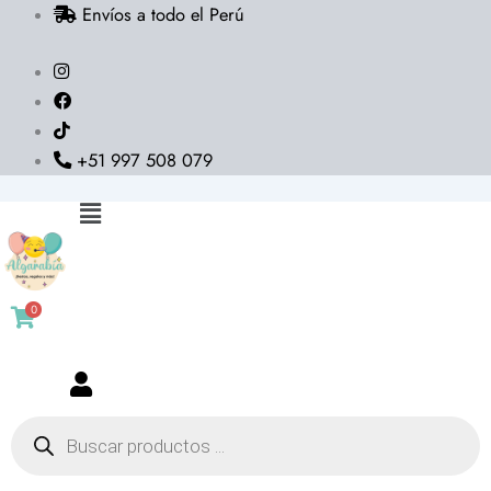
Envíos a todo el Perú
Ir
al
contenido
+51 997 508 079
Flyout
Menu
0
Búsqueda
de
productos