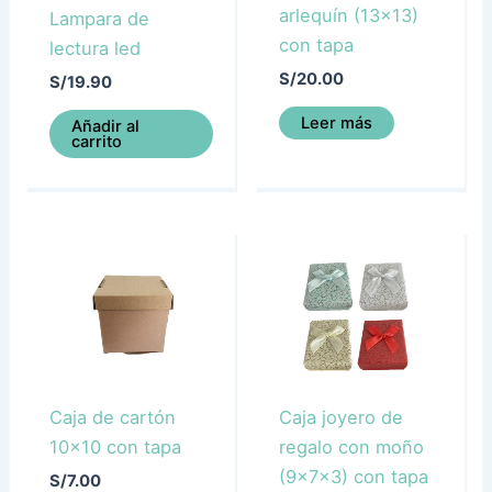
arlequín (13×13)
Lampara de
con tapa
lectura led
S/
20.00
S/
19.90
Leer más
Añadir al
carrito
Caja de cartón
Caja joyero de
10×10 con tapa
regalo con moño
(9x7x3) con tapa
S/
7.00