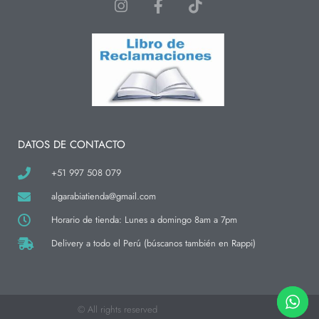
I
F
T
n
a
i
s
c
k
t
e
t
a
b
o
g
o
k
r
o
a
k
m
-
f
DATOS DE CONTACTO
+51 997 508 079
algarabiatienda@gmail.com
Horario de tienda: Lunes a domingo 8am a 7pm
Delivery a todo el Perú (búscanos también en Rappi)
© All rights reserved