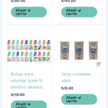
S/
95.00
S/
45.00
Añadir al
Añadir al
carrito
carrito
Bolsas para
Velas cromadas
colorear (pack 5)
plata
diseños variados
S/
6.00
S/
19.90
Añadir al
carrito
Añadir al
carrito