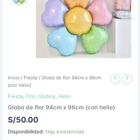
helio)
cantidad
Inicio
/
Fiesta
/ Globo de flor 94cm x 98cm
(con helio)
Fiesta
,
Flor
,
Globos
,
Helio
Globo de flor 94cm x 98cm (con helio)
S/
50.00
Disponibilidad:
Hay existencias