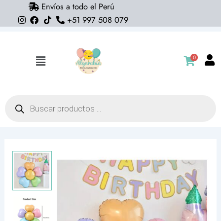
Envíos a todo el Perú
Ir
+51 997 508 079
al
contenido
0
Flyout
Menu
Búsqueda
de
productos
Globo
de
flor
94cm
x
98cm
(con