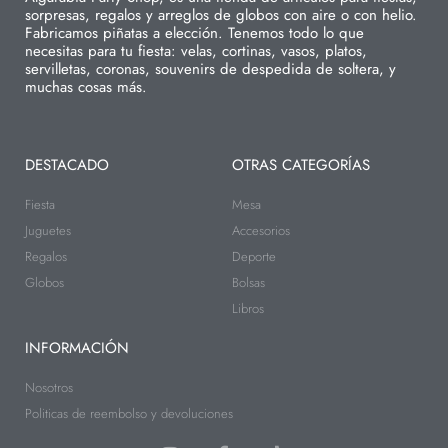
sorpresas, regalos y arreglos de globos con aire o con helio.
Fabricamos piñatas a elección. Tenemos todo lo que
necesitas para tu fiesta: velas, cortinas, vasos, platos,
servilletas, coronas, souvenirs de despedida de soltera, y
muchas cosas más.
DESTACADO
OTRAS CATEGORÍAS
Fiesta
Mesa
Juguetes
Accesorios
Regalos
Deporte
Globos
Bolsas
Libros
INFORMACIÓN
Nosotros
Politicas de reembolso y devoluciones