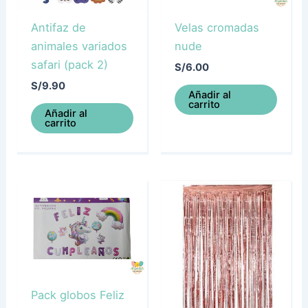
Antifaz de
Velas cromadas
animales variados
nude
safari (pack 2)
S/
6.00
S/
9.90
Añadir al
carrito
Añadir al
carrito
Pack globos Feliz