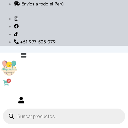
Envíos a todo el Perú
Ir
al
contenido
+51 997 508 079
Flyout
Menu
0
Búsqueda
de
productos