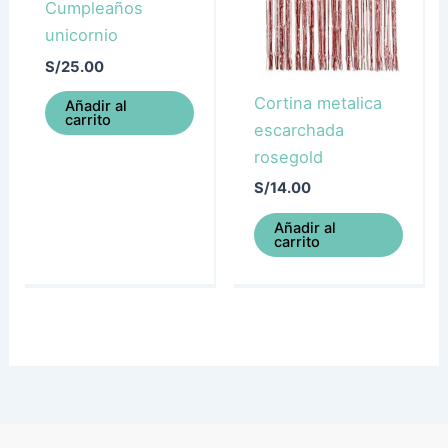
Cumpleaños
unicornio
S/
25.00
Cortina metalica
Añadir al
carrito
escarchada
rosegold
S/
14.00
Añadir al
carrito