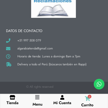
a
b
o
g
o
k
r
o
a
k
m
-
f
DATOS DE CONTACTO
+51 997 508 079
algarabiatienda@gmail.com
Horario de tienda: Lunes a domingo 8am a 7pm
Delivery a todo el Perú (búscanos también en Rappi)
© All rights reserved
0
Flyout
Tienda
Mi Cuenta
Menu
Carrito
Menu