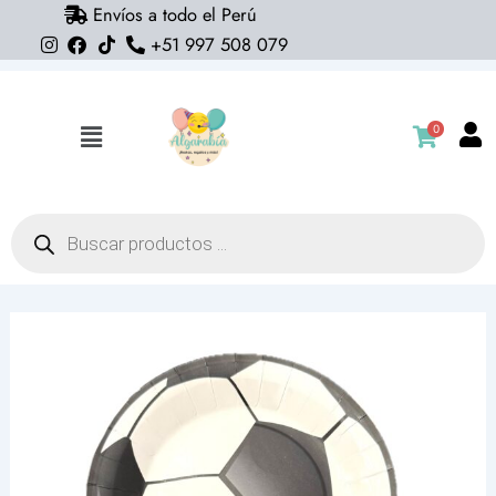
Envíos a todo el Perú
Ir
+51 997 508 079
al
contenido
0
Flyout
Menu
Búsqueda
de
productos
Platos
Pelota
Futbol
Clasicos
(Pack
12)
cantidad