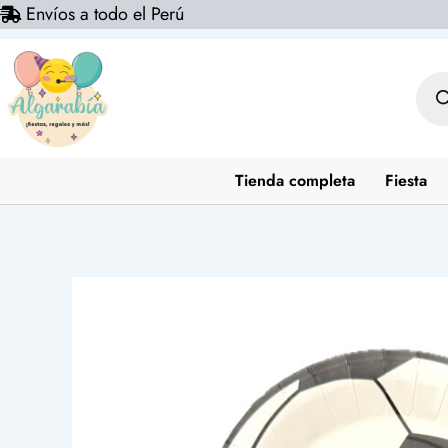
Envíos a todo el Perú
Ir
al
contenido
Bús
de
prod
Tienda completa
Fiesta