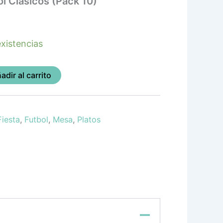
ol Clasicos (Pack 10)
xistencias
adir al carrito
Fiesta
,
Futbol
,
Mesa
,
Platos