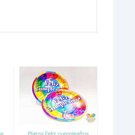
de
Platos Feliz cumpleaños