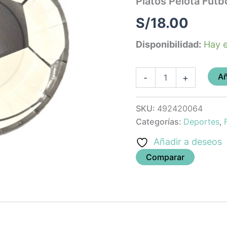
Platos Pelota Futb
cantidad
S/
18.00
Disponibilidad:
Hay e
Añ
-
+
SKU:
492420064
Categorías:
Deportes
,
Añadir a deseos
Comparar