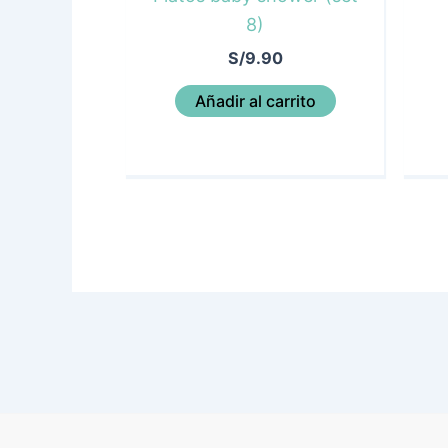
8)
S/
9.90
Añadir al carrito