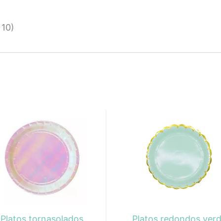
 10)
Platos tornasolados
Platos redondos ver