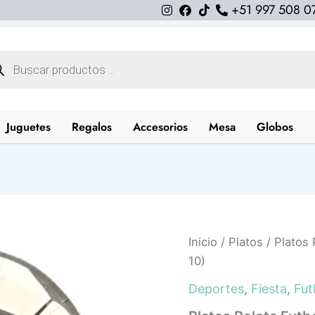
+51 997 508 0
queda
uctos
Juguetes
Regalos
Accesorios
Mesa
Globos
Platos
Inicio
/
Platos
/ Platos 
Pelota
10)
Futbol
Clasicos
Deportes
,
Fiesta
,
Fut
(Pack
10)