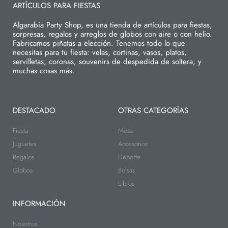
ARTÍCULOS PARA FIESTAS
Algarabía Party Shop, es una tienda de artículos para fiestas,
sorpresas, regalos y arreglos de globos con aire o con helio.
Fabricamos piñatas a elección. Tenemos todo lo que
necesitas para tu fiesta: velas, cortinas, vasos, platos,
servilletas, coronas, souvenirs de despedida de soltera, y
muchas cosas más.
DESTACADO
OTRAS CATEGORÍAS
Fiesta
Mesa
Juguetes
Accesorios
Regalos
Deporte
Globos
Bolsas
Libros
INFORMACIÓN
Nosotros