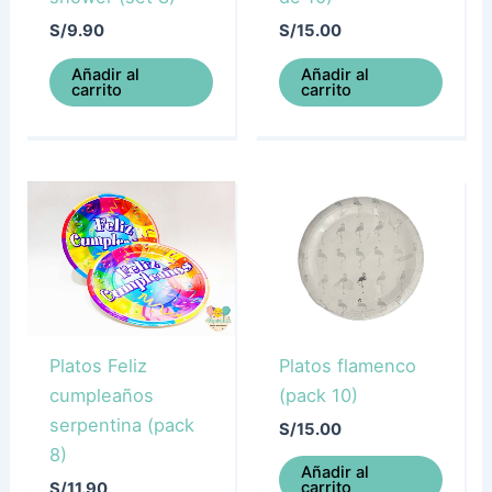
S/
9.90
S/
15.00
Añadir al
Añadir al
carrito
carrito
Platos Feliz
Platos flamenco
cumpleaños
(pack 10)
serpentina (pack
S/
15.00
8)
Añadir al
carrito
S/
11.90