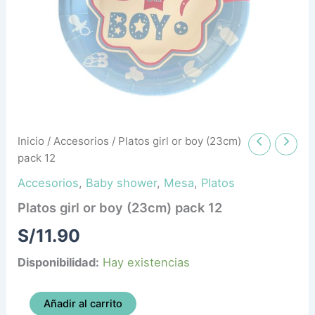
cantidad
Inicio
/
Accesorios
/ Platos girl or boy (23cm)
pack 12
Accesorios
,
Baby shower
,
Mesa
,
Platos
Platos girl or boy (23cm) pack 12
S/
11.90
Disponibilidad:
Hay existencias
Añadir al carrito