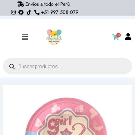
Envíos a todo el Perú
Ir
+51 997 508 079
al
contenido
0
Flyout
Menu
Búsqueda
de
productos
Platos
girl
or
boy
(23cm)
pack
12