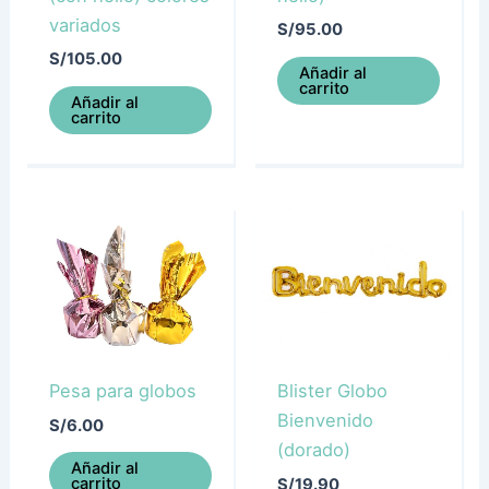
variados
S/
95.00
S/
105.00
Añadir al
carrito
Añadir al
carrito
Pesa para globos
Blister Globo
Bienvenido
S/
6.00
(dorado)
Añadir al
carrito
S/
19.90