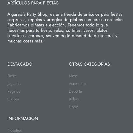
ARTÍCULOS PARA FIESTAS
Algarabía Party Shop, es una tienda de artículos para fiestas,
sorpresas, regalos y arreglos de globos con aire o con helio.
Fabricamos piñatas a elección. Tenemos todo lo que
necesitas para tu fiesta: velas, cortinas, vasos, platos,
servilletas, coronas, souvenirs de despedida de soltera, y
muchas cosas más.
DESTACADO
OTRAS CATEGORÍAS
Fiesta
Mesa
Juguetes
Accesorios
Regalos
Deporte
Globos
Bolsas
Libros
INFORMACIÓN
Nosotros