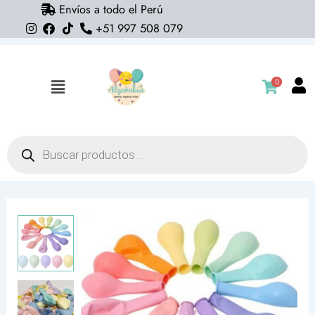
Envíos a todo el Perú
Ir
+51 997 508 079
al
contenido
0
Flyout
Menu
Búsqueda
de
productos
Globo
pastel
n12
(con
helio)
colores
variados