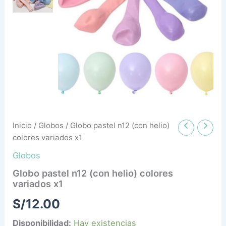
x1
cantidad
Inicio
/
Globos
/ Globo pastel n12 (con helio)
colores variados x1
Globos
Globo pastel n12 (con helio) colores
variados x1
S/
12.00
Disponibilidad:
Hay existencias