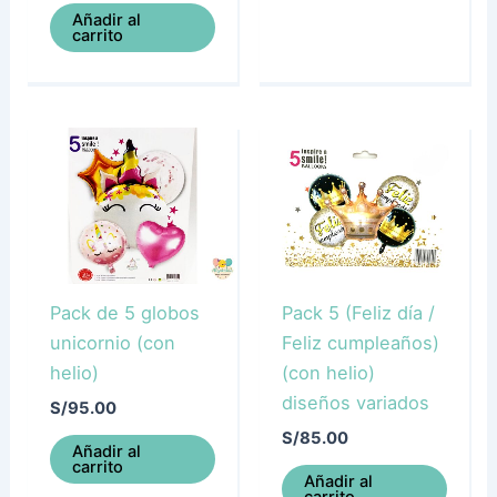
Añadir al
carrito
Pack de 5 globos
Pack 5 (Feliz día /
unicornio (con
Feliz cumpleaños)
helio)
(con helio)
diseños variados
S/
95.00
S/
85.00
Añadir al
carrito
Añadir al