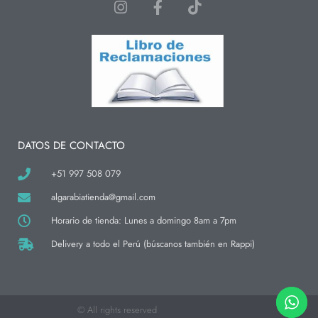
I
F
T
n
a
i
s
c
k
t
e
t
a
b
o
g
o
k
r
o
a
k
m
-
f
DATOS DE CONTACTO
+51 997 508 079
algarabiatienda@gmail.com
Horario de tienda: Lunes a domingo 8am a 7pm
Delivery a todo el Perú (búscanos también en Rappi)
© All rights reserved