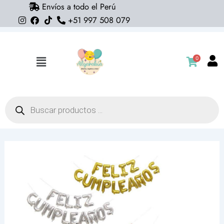
Envíos a todo el Perú
Ir
+51 997 508 079
al
contenido
0
Flyout
Menu
Búsqueda
de
productos