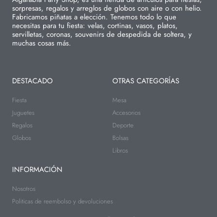
sorpresas, regalos y arreglos de globos con aire o con helio.
Fabricamos piñatas a elección. Tenemos todo lo que
necesitas para tu fiesta: velas, cortinas, vasos, platos,
servilletas, coronas, souvenirs de despedida de soltera, y
muchas cosas más.
DESTACADO
OTRAS CATEGORÍAS
Fiesta
Mesa
Juguetes
Accesorios
Regalos
Deporte
Globos
Bolsas
Libros
INFORMACIÓN
Nosotros
Politicas de reembolso y devoluciones