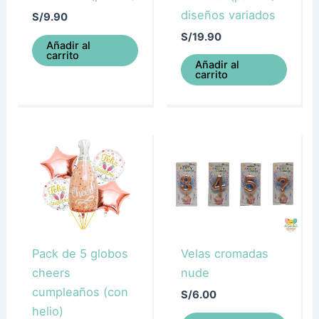
diseños variados
S/
9.90
S/
19.90
Añadir al
carrito
Añadir al
carrito
Pack de 5 globos
Velas cromadas
cheers
nude
cumpleaños (con
S/
6.00
helio)