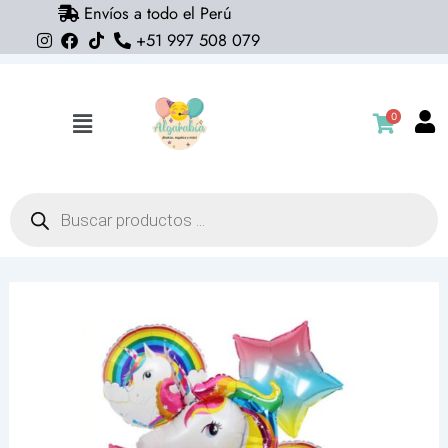
Envíos a todo el Perú
Ir
+51 997 508 079
al
contenido
0
Flyout
Menu
Búsqueda
de
productos
Pack
de
5
globos
unicornio
(con
helio)