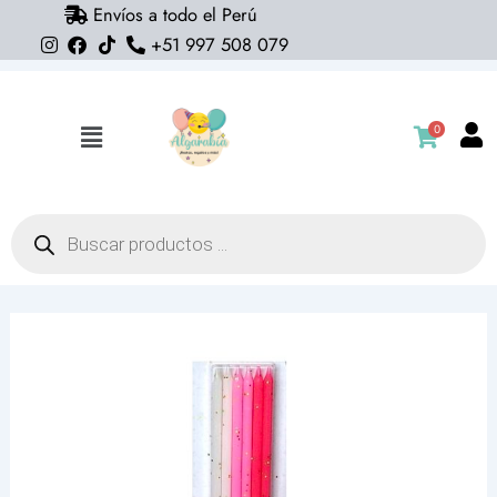
Envíos a todo el Perú
Ir
+51 997 508 079
al
contenido
0
Flyout
Menu
Búsqueda
de
productos
Velas
tricolor
escarchadas
(pack
12)
blanco,
fucsia