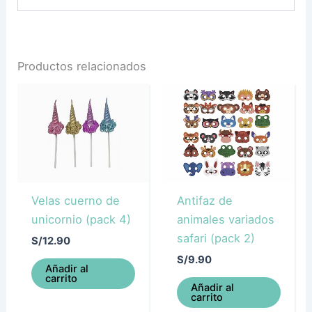
Productos relacionados
Velas cuerno de
Antifaz de
unicornio (pack 4)
animales variados
safari (pack 2)
S/
12.90
S/
9.90
Añadir al
carrito
Añadir al
carrito