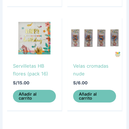
Servilletas HB
Velas cromadas
flores (pack 16)
nude
S/
15.00
S/
6.00
Añadir al
Añadir al
carrito
carrito