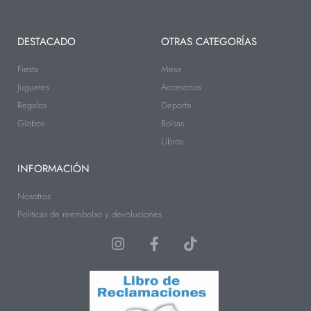
DESTACADO
OTRAS CATEGORÍAS
Fiesta
Mesa
Juguetes
Accesorios
Regalos
Deporte
Globos
Bolsas
Libros
INFORMACIÓN
Nosotros
Politicas de reembolso y devoluciones
I
F
T
n
a
i
s
c
k
t
e
t
a
b
o