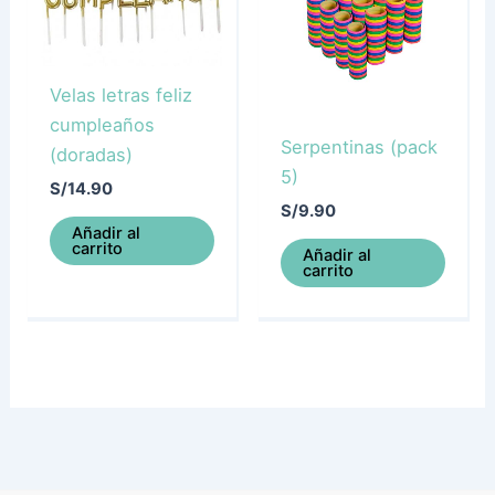
Velas letras feliz
cumpleaños
Serpentinas (pack
(doradas)
5)
S/
14.90
S/
9.90
Añadir al
carrito
Añadir al
carrito