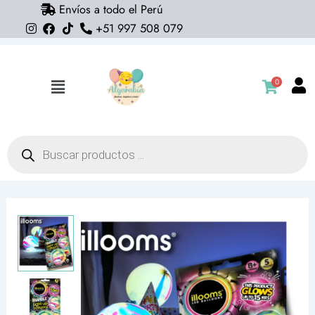
Envíos a todo el Perú
Ir
+51 997 508 079
al
contenido
0
Flyout
Menu
Búsqueda
de
productos
Pack
de
5
globos
marble
glow
led