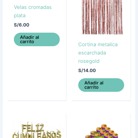
Velas cromadas
plata
S/
6.00
Añadir al
carrito
Cortina metalica
escarchada
rosegold
S/
14.00
Añadir al
carrito