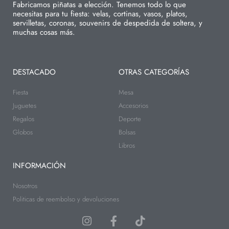
Fabricamos piñatas a elección. Tenemos todo lo que
necesitas para tu fiesta: velas, cortinas, vasos, platos,
servilletas, coronas, souvenirs de despedida de soltera, y
muchas cosas más.
DESTACADO
OTRAS CATEGORÍAS
Fiesta
Mesa
Juguetes
Accesorios
Regalos
Deporte
Globos
Bolsas
Libros
INFORMACIÓN
Nosotros
Politicas de reembolso y devoluciones
I
F
T