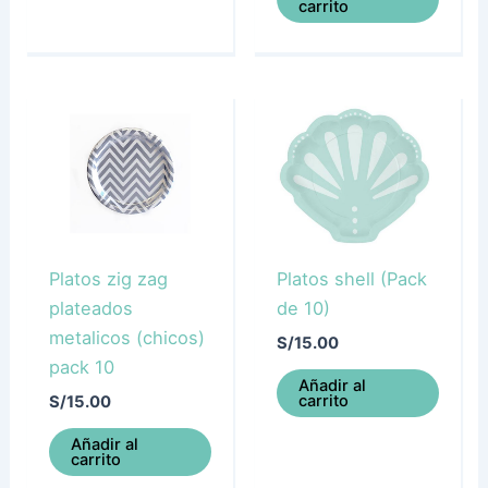
carrito
Platos zig zag
Platos shell (Pack
plateados
de 10)
metalicos (chicos)
S/
15.00
pack 10
Añadir al
carrito
S/
15.00
Añadir al
carrito