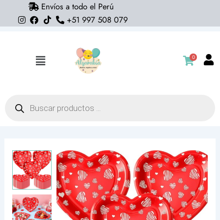
Envíos a todo el Perú
Ir
+51 997 508 079
al
contenido
0
Flyout
Menu
Búsqueda
de
productos
Platos
corazones
San
Valentin
(pack
5)
cantidad