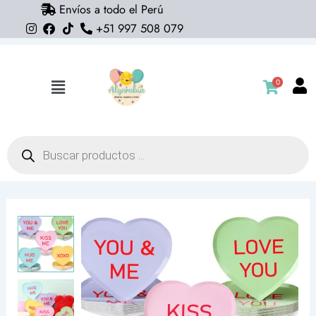
Envíos a todo el Perú
Ir
+51 997 508 079
al
contenido
0
Flyout
Menu
Búsqueda
de
productos
Platos
corazones
pastel
frases
(pack
5)
(1