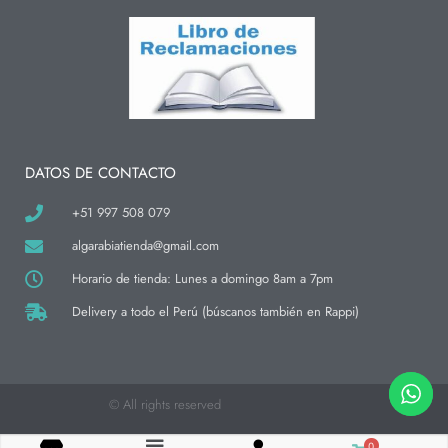
s
c
k
t
e
t
a
b
o
g
o
k
r
o
a
k
m
-
f
DATOS DE CONTACTO
+51 997 508 079
algarabiatienda@gmail.com
Horario de tienda: Lunes a domingo 8am a 7pm
Delivery a todo el Perú (búscanos también en Rappi)
© All rights reserved
0