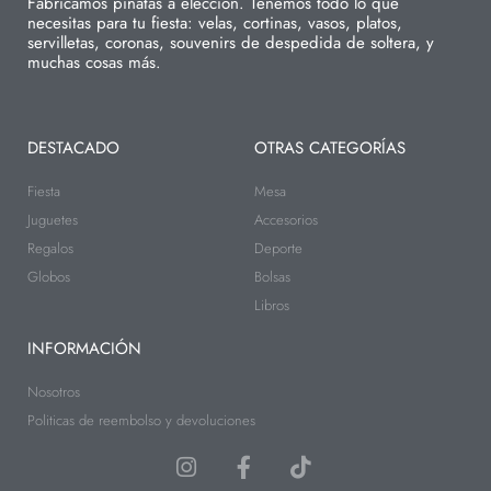
Fabricamos piñatas a elección. Tenemos todo lo que
necesitas para tu fiesta: velas, cortinas, vasos, platos,
servilletas, coronas, souvenirs de despedida de soltera, y
muchas cosas más.
DESTACADO
OTRAS CATEGORÍAS
Fiesta
Mesa
Juguetes
Accesorios
Regalos
Deporte
Globos
Bolsas
Libros
INFORMACIÓN
Nosotros
Politicas de reembolso y devoluciones
I
F
T
n
a
i