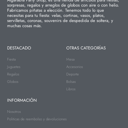
sorpresas, regalos y arreglos de globos con aire o con helio.
Fabricamos piñatas a elección. Tenemos todo lo que
necesitas para tu fiesta: velas, cortinas, vasos, platos,
servilletas, coronas, souvenirs de despedida de soltera, y
muchas cosas más.
DESTACADO
OTRAS CATEGORÍAS
Fiesta
Mesa
Juguetes
Accesorios
Regalos
Deporte
Globos
Bolsas
Libros
INFORMACIÓN
Nosotros
Politicas de reembolso y devoluciones