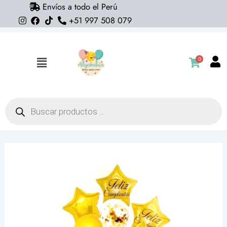
Envíos a todo el Perú
Ir
+51 997 508 079
al
contenido
0
Flyout
Menu
Búsqueda
de
productos
Pack
de
10
globos
Feliz
Cumpleaños
(con