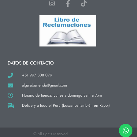
I
F
T
n
a
i
s
c
k
t
e
t
a
b
o
g
o
k
r
o
a
k
m
-
f
DATOS DE CONTACTO
+51 997 508 079
algarabiatienda@gmail.com
Horario de tienda: Lunes a domingo 8am a 7pm
Delivery a todo el Perú (búscanos también en Rappi)
© All rights reserved