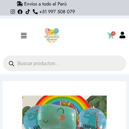
Envíos a todo el Perú
Ir
+51 997 508 079
al
contenido
0
Flyout
Menu
Búsqueda
de
productos
Pack
5
globos
Dinosaurio
king
(helio)
(estrellas