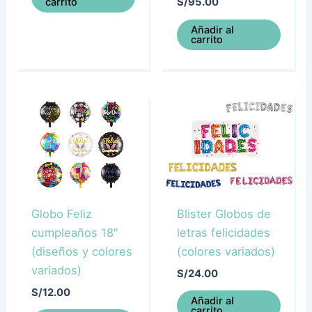
carrito
S/
95.00
Añadir al
carrito
Globo Feliz
Blister Globos de
cumpleaños 18″
letras felicidades
(diseños y colores
(colores variados)
variados)
S/
24.00
S/
12.00
Añadir al
carrito