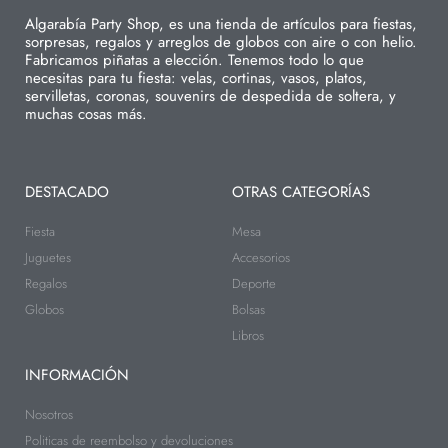
Algarabía Party Shop, es una tienda de artículos para fiestas,
sorpresas, regalos y arreglos de globos con aire o con helio.
Fabricamos piñatas a elección. Tenemos todo lo que
necesitas para tu fiesta: velas, cortinas, vasos, platos,
servilletas, coronas, souvenirs de despedida de soltera, y
muchas cosas más.
DESTACADO
OTRAS CATEGORÍAS
Fiesta
Mesa
Juguetes
Accesorios
Regalos
Deporte
Globos
Bolsas
Libros
INFORMACIÓN
Nosotros
Politicas de reembolso y devoluciones