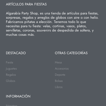
ARTÍCULOS PARA FIESTAS
Algarabía Party Shop, es una tienda de artículos para fiestas,
sorpresas, regalos y arreglos de globos con aire o con helio.
Fabricamos piñatas a elección. Tenemos todo lo que
necesitas para tu fiesta: velas, cortinas, vasos, platos,
servilletas, coronas, souvenirs de despedida de soltera, y
muchas cosas más.
DESTACADO
OTRAS CATEGORÍAS
Fiesta
Mesa
Juguetes
Accesorios
Regalos
Deporte
Globos
Bolsas
Libros
INFORMACIÓN
Nosotros