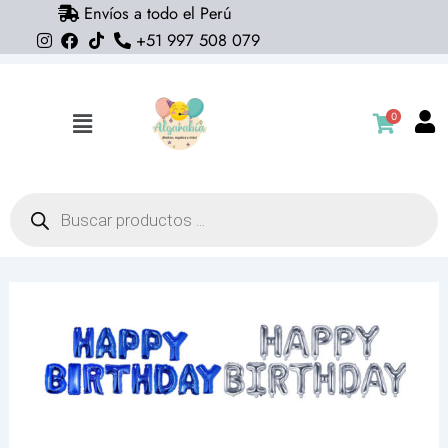
Envíos a todo el Perú
Ir
+51 997 508 079
al
contenido
0
Flyout
Menu
Búsqueda
de
productos
Blister
Globos
letras
Happy
Birthday
(colores
variados)