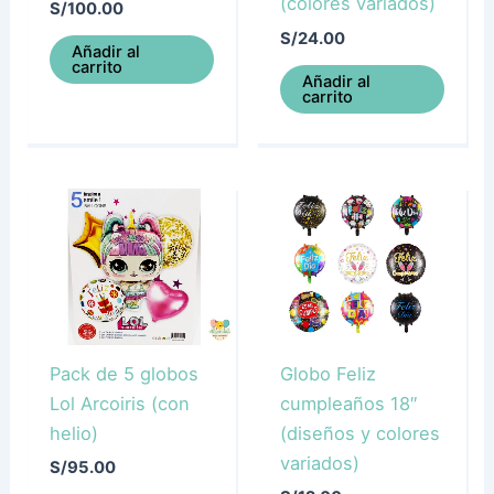
(colores variados)
S/
100.00
S/
24.00
Añadir al
carrito
Añadir al
carrito
Pack de 5 globos
Globo Feliz
Lol Arcoiris (con
cumpleaños 18″
helio)
(diseños y colores
variados)
S/
95.00