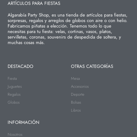
ARTÍCULOS PARA FIESTAS
Algarabía Party Shop, es una tienda de artículos para fiestas,
sorpresas, regalos y arreglos de globos con aire o con helio.
Fabricamos piñatas a elección. Tenemos todo lo que
necesitas para tu fiesta: velas, cortinas, vasos, platos,
servilletas, coronas, souvenirs de despedida de soltera, y
muchas cosas más.
DESTACADO
OTRAS CATEGORÍAS
Fiesta
Mesa
Juguetes
Accesorios
Regalos
Deporte
Globos
Bolsas
Libros
INFORMACIÓN
Nosotros