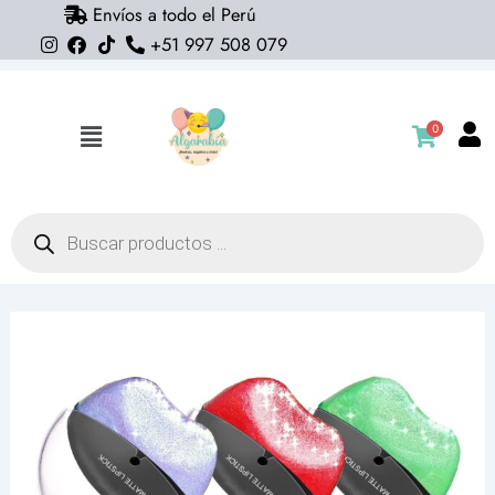
Envíos a todo el Perú
Ir
+51 997 508 079
al
contenido
0
Flyout
Menu
Búsqueda
de
productos
Lipstick
Magic
(labial
mágico
larga
duración)
cantidad