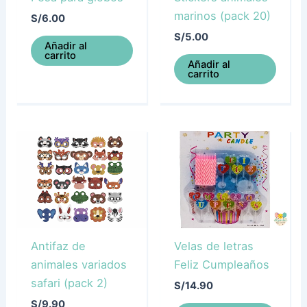
marinos (pack 20)
S/
6.00
S/
5.00
Añadir al
carrito
Añadir al
carrito
Antifaz de
Velas de letras
animales variados
Feliz Cumpleaños
safari (pack 2)
S/
14.90
S/
9.90