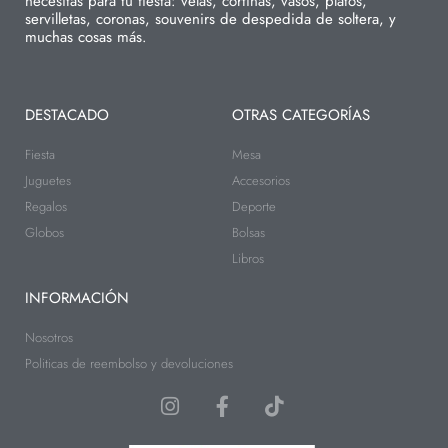
necesitas para tu fiesta: velas, cortinas, vasos, platos,
servilletas, coronas, souvenirs de despedida de soltera, y
muchas cosas más.
DESTACADO
OTRAS CATEGORÍAS
Fiesta
Mesa
Juguetes
Accesorios
Regalos
Deporte
Globos
Bolsas
Libros
INFORMACIÓN
Nosotros
Politicas de reembolso y devoluciones
I
F
T
n
a
i
s
c
k