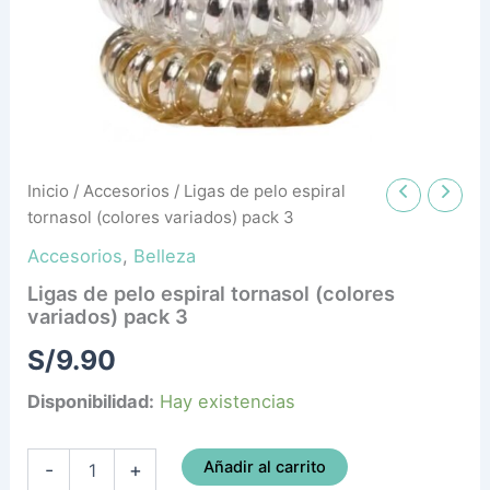
pack
3
cantidad
Inicio
/
Accesorios
/ Ligas de pelo espiral
tornasol (colores variados) pack 3
Accesorios
,
Belleza
Ligas de pelo espiral tornasol (colores
variados) pack 3
S/
9.90
Disponibilidad:
Hay existencias
Añadir al carrito
-
+