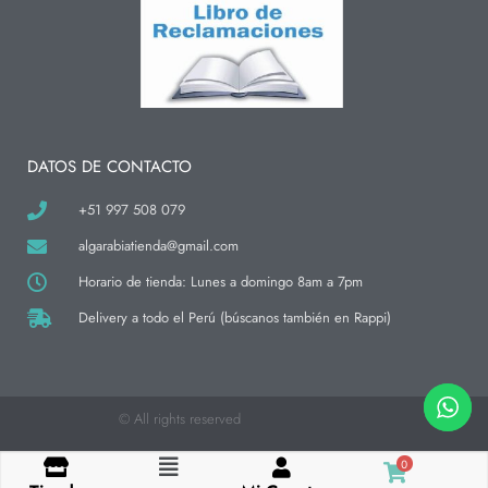
t
e
t
a
b
o
g
o
k
r
o
a
k
m
-
f
DATOS DE CONTACTO
+51 997 508 079
algarabiatienda@gmail.com
Horario de tienda: Lunes a domingo 8am a 7pm
Delivery a todo el Perú (búscanos también en Rappi)
© All rights reserved
0
Flyout