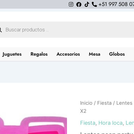
+51 997 508 0
queda
uctos
Juguetes
Regalos
Accesorios
Mesa
Globos
Lentes
Inicio
/
Fiesta
/ Lentes 
neon
X2
party
(colores
Fiesta
,
Hora loca
,
Le
variados)
X2