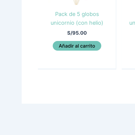
Pack de 5 globos
unicornio (con helio)
un
S/
95.00
Añadir al carrito