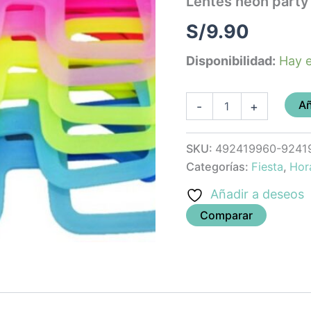
Lentes neon party 
cantidad
S/
9.90
Disponibilidad:
Hay e
Añ
-
+
SKU:
492419960-9241
Categorías:
Fiesta
,
Hor
Añadir a deseos
Comparar