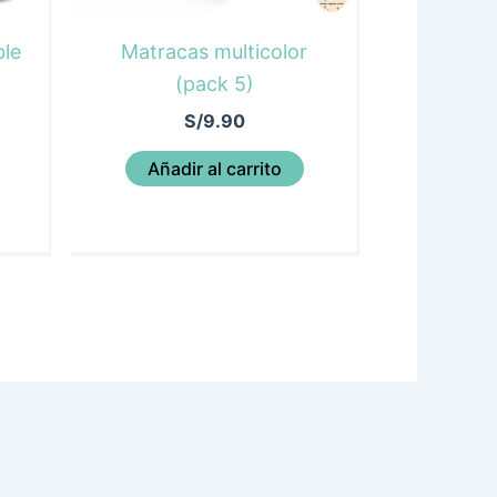
Matracas multicolor
ble
(pack 5)
S/
9.90
Añadir al carrito