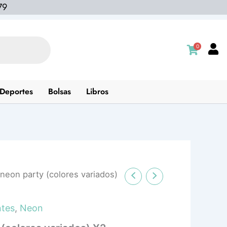
79
0
Deportes
Bolsas
Libros
neon party (colores variados)
ntes
,
Neon