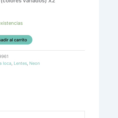
(colores variados) X2
xistencias
adir al carrito
9961
a loca
,
Lentes
,
Neon