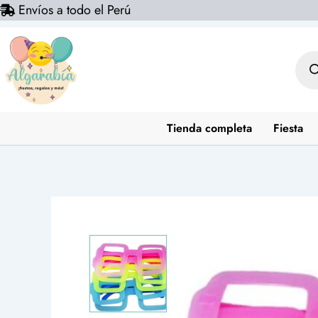
Envíos a todo el Perú
Ir
al
contenido
Bús
de
prod
Tienda completa
Fiesta