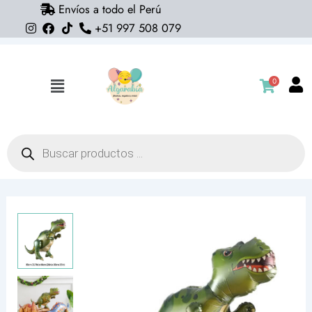
Envíos a todo el Perú
Ir
+51 997 508 079
al
contenido
0
Flyout
Menu
Búsqueda
de
productos
Globo
Tiranosaurio
rex
3D
dinosaurio caminante
(con
helio)