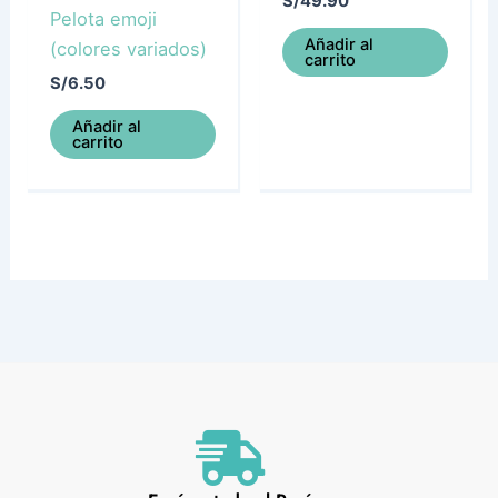
S/
49.90
Pelota emoji
Añadir al
(colores variados)
carrito
S/
6.50
Añadir al
carrito