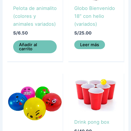
Pelota de animalito
Globo Bienvenido
(colores y
18″ con helio
animales variados)
(variados)
S/
6.50
S/
25.00
Añadir al
Leer más
carrito
Drink pong box