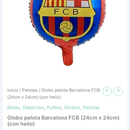
(con
helio)
cantidad
Inicio
/
Pelotas
/ Globo pelota Barcelona FCB
(24cm x 24cm) (con helio)
Bolas
,
Deportes
,
Futbol
,
Globos
,
Pelotas
Globo pelota Barcelona FCB (24cm x 24cm)
(con helio)