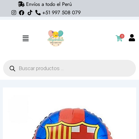
Envíos a todo el Perú
Ir
+51 997 508 079
al
contenido
0
Flyout
Menu
Búsqueda
de
productos
Globo
pelota
Barcelona
FCB
(24cm
x
24cm)