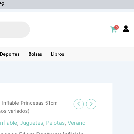
79
0
Deportes
Bolsas
Libros
 Inflable Princesas 51cm
ños variados)
Inflable
,
Juguetes
,
Pelotas
,
Verano