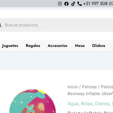
+51 997 508 0
queda
uctos
Juguetes
Regalos
Accesorios
Mesa
Globos
Pelota
Inicio
/
Pelotas
/ Pelota
Inflable
Bestway inflable (dise
Princesas
51cm
Agua
,
Bolas
,
Disney
,
Bestway
inflable