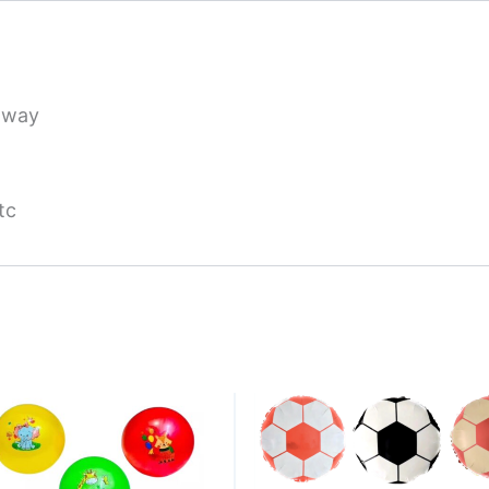
stway
tc