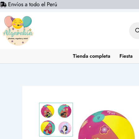
Envíos a todo el Perú
Ir
al
contenido
Bús
de
prod
Tienda completa
Fiesta