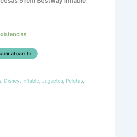
incesas 51cm Bestway inflable
xistencias
adir al carrito
s
,
Disney
,
Inflable
,
Juguetes
,
Pelotas
,