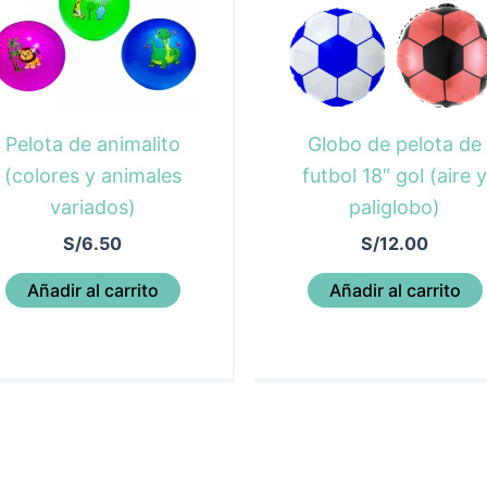
Pelota de animalito
Globo de pelota de
(colores y animales
futbol 18″ gol (aire y
variados)
paliglobo)
S/
6.50
S/
12.00
Añadir al carrito
Añadir al carrito