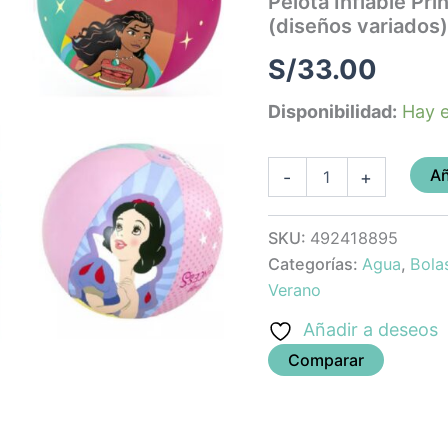
Pelota Inflable Pr
(diseños
(diseños variados)
variados)
cantidad
S/
33.00
Disponibilidad:
Hay e
Añ
-
+
SKU:
492418895
Categorías:
Agua
,
Bola
Verano
Añadir a deseos
Comparar