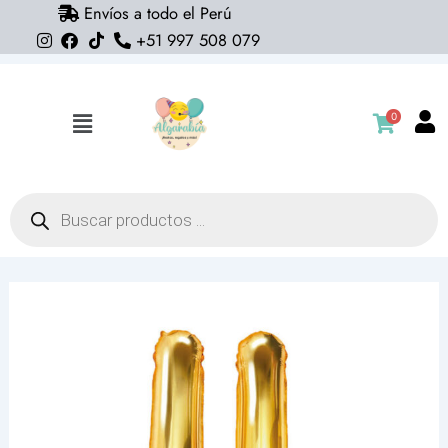
Envíos a todo el Perú
Ir
+51 997 508 079
al
contenido
0
Flyout
Menu
Búsqueda
de
productos
Globo
letra
U
dorado
18"
cantidad