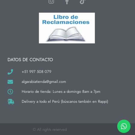
I
F
T
n
a
i
s
c
k
t
e
t
a
b
o
g
o
k
r
o
a
k
m
-
f
DATOS DE CONTACTO
+51 997 508 079
algarabiatienda@gmail.com
Horario de tienda: Lunes a domingo 8am a 7pm
Delivery a todo el Perú (búscanos también en Rappi)
© All rights reserved