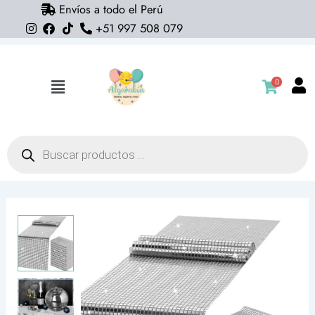
Envíos a todo el Perú
Ir
+51 997 508 079
al
contenido
0
Flyout
Menu
Búsqueda
de
productos
Camino
de
mesa
disco
(30cm
x
275cm)