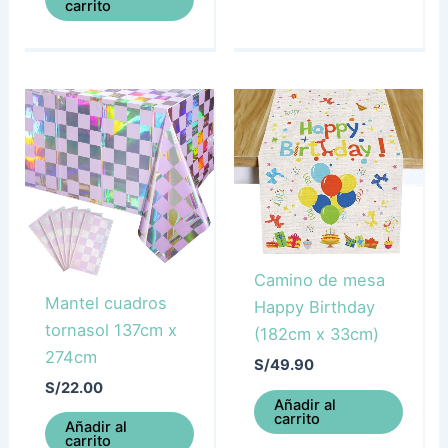
carrito
Camino de mesa
Mantel cuadros
Happy Birthday
tornasol 137cm x
(182cm x 33cm)
274cm
S/
49.90
S/
22.00
Añadir al
carrito
Añadir al
carrito