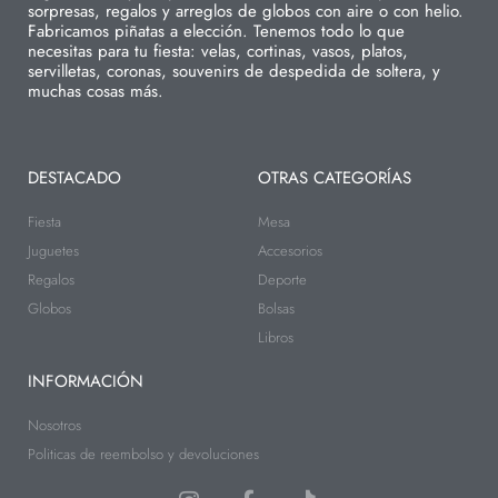
sorpresas, regalos y arreglos de globos con aire o con helio.
Fabricamos piñatas a elección. Tenemos todo lo que
necesitas para tu fiesta: velas, cortinas, vasos, platos,
servilletas, coronas, souvenirs de despedida de soltera, y
muchas cosas más.
DESTACADO
OTRAS CATEGORÍAS
Fiesta
Mesa
Juguetes
Accesorios
Regalos
Deporte
Globos
Bolsas
Libros
INFORMACIÓN
Nosotros
Politicas de reembolso y devoluciones