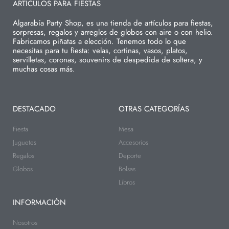
ARTÍCULOS PARA FIESTAS
Algarabía Party Shop, es una tienda de artículos para fiestas,
sorpresas, regalos y arreglos de globos con aire o con helio.
Fabricamos piñatas a elección. Tenemos todo lo que
necesitas para tu fiesta: velas, cortinas, vasos, platos,
servilletas, coronas, souvenirs de despedida de soltera, y
muchas cosas más.
DESTACADO
OTRAS CATEGORÍAS
Fiesta
Mesa
Juguetes
Accesorios
Regalos
Deporte
Globos
Bolsas
Libros
INFORMACIÓN
Nosotros