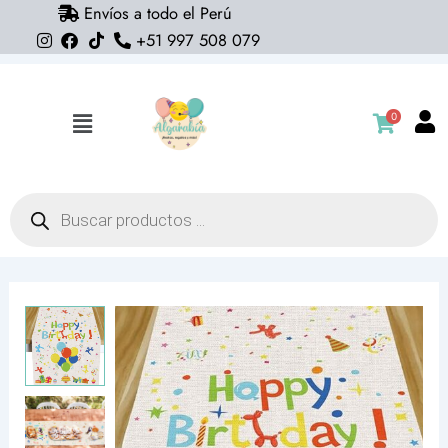
Envíos a todo el Perú
Ir
+51 997 508 079
al
contenido
0
Flyout
Menu
Búsqueda
de
productos
Camino
de
mesa
Happy
Birthday
(182cm
x