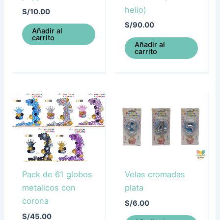
helio)
S/
10.00
S/
90.00
Añadir al
carrito
Añadir al
carrito
Pack de 61 globos
Velas cromadas
metalicos con
plata
corona
S/
6.00
S/
45.00