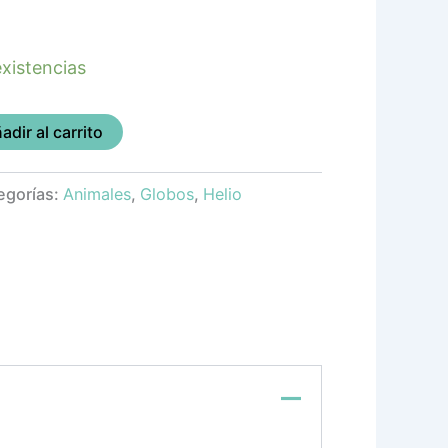
xistencias
adir al carrito
egorías:
Animales
,
Globos
,
Helio