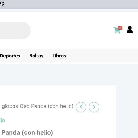
79
0
Deportes
Bolsas
Libros
 globos Oso Panda (con helio)
io
 Panda (con helio)