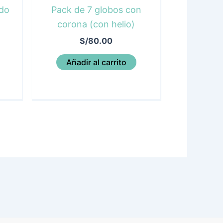
ido
Pack de 7 globos con
corona (con helio)
S/
80.00
Añadir al carrito