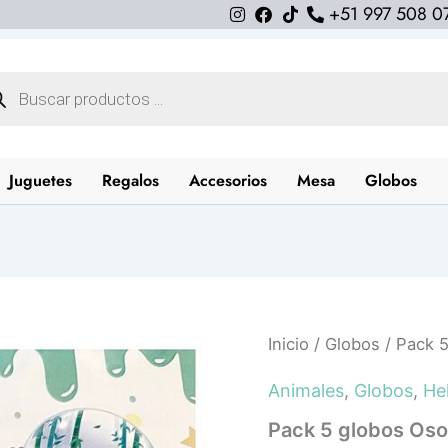
+51 997 508 0
queda
uctos
Juguetes
Regalos
Accesorios
Mesa
Globos
Pack
Inicio
/
Globos
/ Pack 5
5
globos
Animales
,
Globos
,
Hel
Oso
Panda
Pack 5 globos Oso
(con