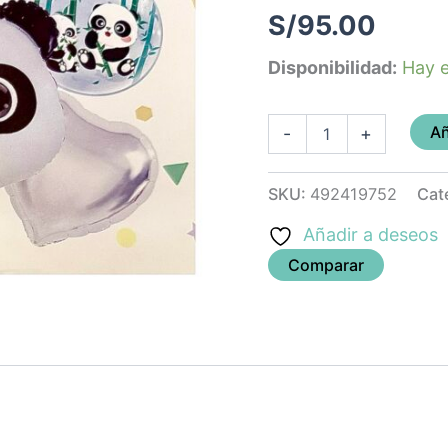
helio)
S/
95.00
cantidad
Disponibilidad:
Hay e
Añ
-
+
SKU:
492419752
Cat
Añadir a deseos
Comparar