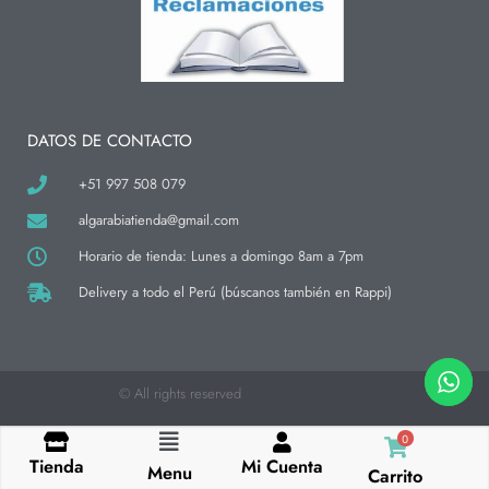
a
b
o
g
o
k
r
o
a
k
m
-
f
DATOS DE CONTACTO
+51 997 508 079
algarabiatienda@gmail.com
Horario de tienda: Lunes a domingo 8am a 7pm
Delivery a todo el Perú (búscanos también en Rappi)
© All rights reserved
0
Flyout
Tienda
Mi Cuenta
Menu
Carrito