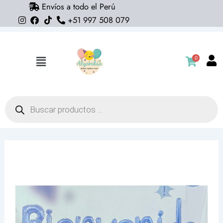
Envíos a todo el Perú
Ir
+51 997 508 079
al
contenido
0
Flyout
Menu
Búsqueda
de
productos