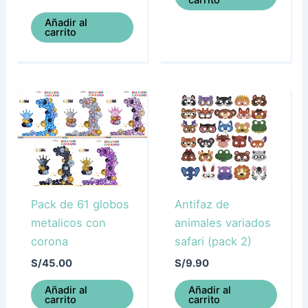
Añadir al
carrito
Pack de 61 globos
Antifaz de
metalicos con
animales variados
corona
safari (pack 2)
S/
45.00
S/
9.90
Añadir al
Añadir al
carrito
carrito