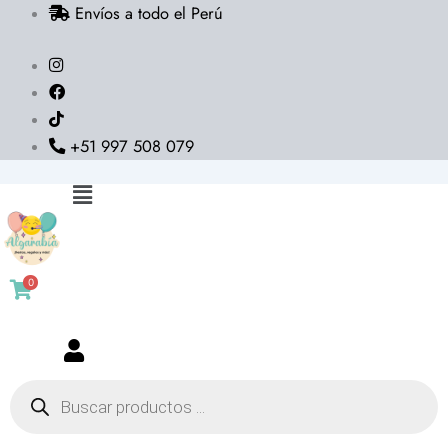
Envíos a todo el Perú
Ir
al
contenido
+51 997 508 079
Flyout
Menu
0
Búsqueda
de
productos