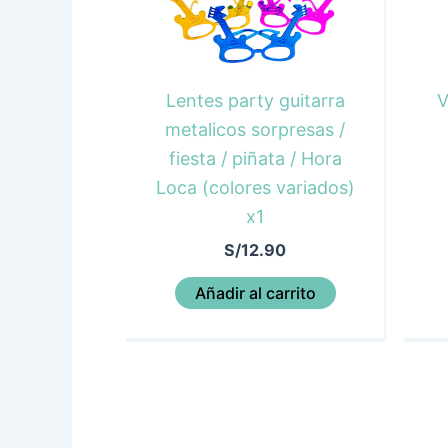
Lentes party guitarra
V
metalicos sorpresas /
fiesta / piñata / Hora
Loca (colores variados)
x1
S/
12.90
Añadir al carrito