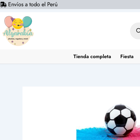
Envíos a todo el Perú
Ir
al
contenido
Bús
de
prod
Tienda completa
Fiesta