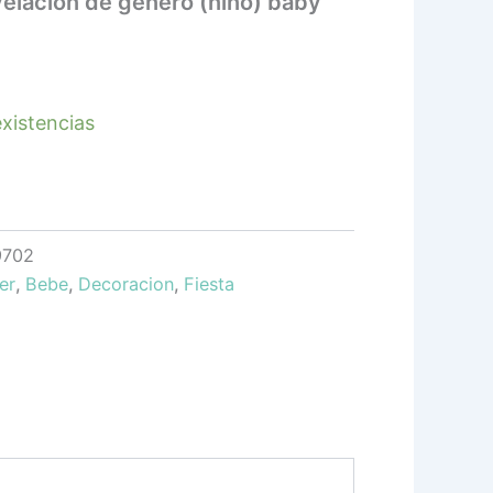
velacion de genero (niño) baby
xistencias
9702
er
,
Bebe
,
Decoracion
,
Fiesta