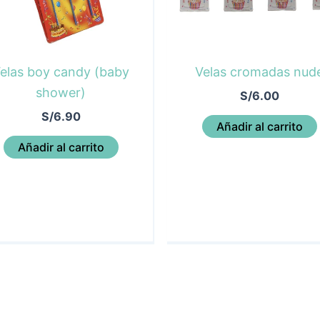
elas boy candy (baby
Velas cromadas nud
shower)
S/
6.00
S/
6.90
Añadir al carrito
Añadir al carrito