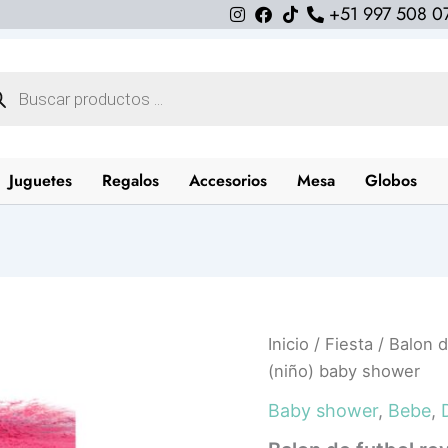
+51 997 508 0
queda
uctos
Juguetes
Regalos
Accesorios
Mesa
Globos
Balon
Inicio
/
Fiesta
/ Balon d
de
(niño) baby shower
futbol
revelacion
Baby shower
,
Bebe
,
de
genero