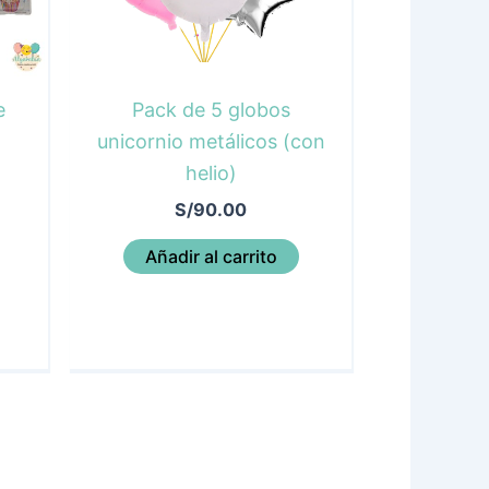
e
Pack de 5 globos
unicornio metálicos (con
helio)
S/
90.00
Añadir al carrito