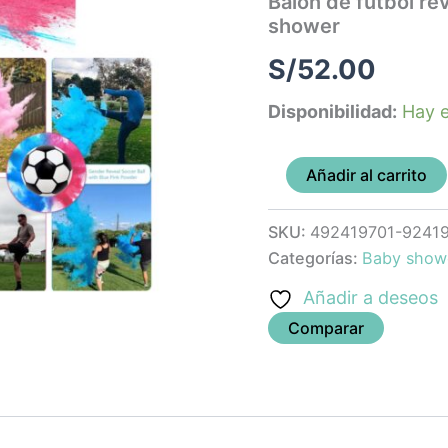
Balon de futbol re
(niño)
shower
baby
shower
S/
52.00
cantidad
Disponibilidad:
Hay e
Añadir al carrito
SKU:
492419701-9241
Categorías:
Baby show
Añadir a deseos
Comparar