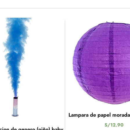
Lampara de papel morad
S/
12.90
ion de genero (niño) baby