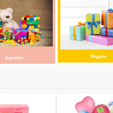
sas y más!
Ver Productos
Regalos
Juguetes