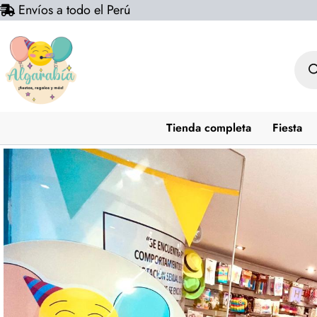
Envíos a todo el Perú
Ir
al
contenido
Bús
de
prod
Tienda completa
Fiesta