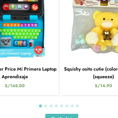
er Price Mi Primera Laptop
Squishy osito cutie (colo
Aprendizaje
(squeeze)
S/
145.00
S/
14.90