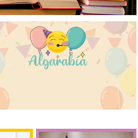
ibros
Ver
Productos
Encuentra miles de
opciones para festejar
¡Fiestas, rega