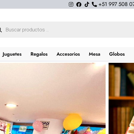
+51 997 508 0
queda
uctos
Juguetes
Regalos
Accesorios
Mesa
Globos