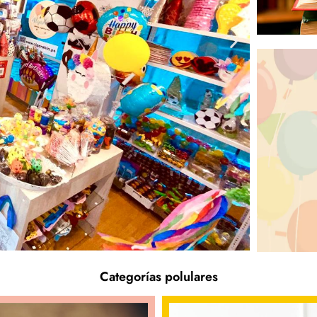
L
Categorías polulares
s, regalos,