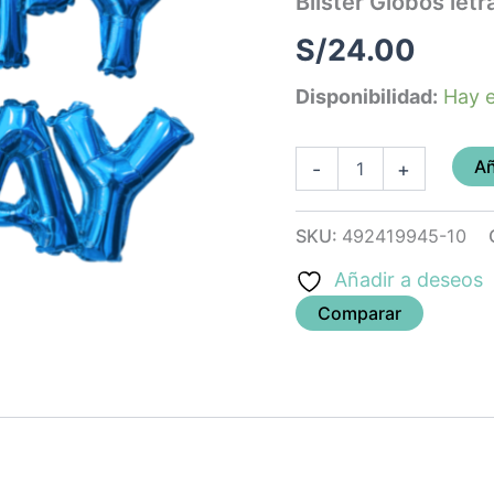
Blister Globos let
(azul)
cantidad
S/
24.00
Disponibilidad:
Hay e
Añ
-
+
SKU:
492419945-10
Añadir a deseos
Comparar