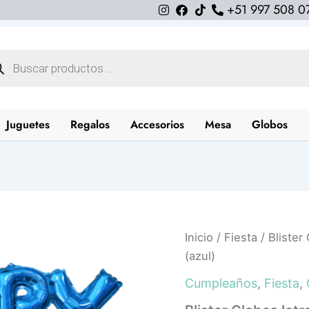
+51 997 508 0
queda
uctos
Juguetes
Regalos
Accesorios
Mesa
Globos
Blister
Inicio
/
Fiesta
/ Blister
Globos
(azul)
letras
Happy
Cumpleaños
,
Fiesta
,
B-
Day