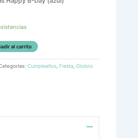
ras Happy B-Day (azul)
xistencias
adir al carrito
Categorías:
Cumpleaños
,
Fiesta
,
Globos