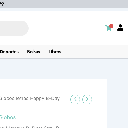
79
0
Deportes
Bolsas
Libros
 Globos letras Happy B-Day
Globos