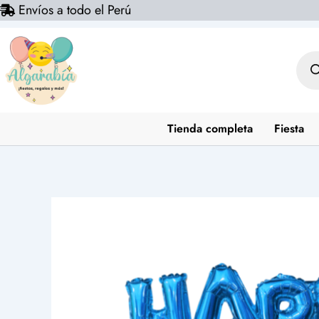
Envíos a todo el Perú
Ir
al
contenido
Bús
de
prod
Tienda completa
Fiesta