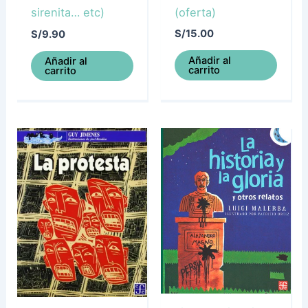
(oferta)
sirenita… etc)
S/
15.00
S/
9.90
Añadir al
Añadir al
carrito
carrito