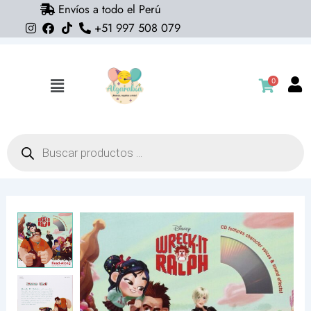
Envíos a todo el Perú
Ir
+51 997 508 079
al
contenido
0
Flyout
Menu
Búsqueda
de
productos
Libro
Wreck-
It
Ralph
Read-
Along
Storybook