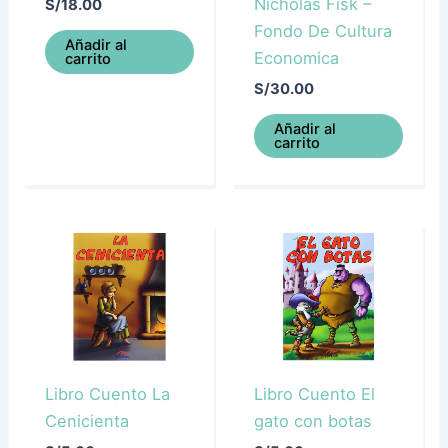
Nicholas Fisk –
S/
18.00
Fondo De Cultura
Añadir al
Economica
carrito
S/
30.00
Añadir al
carrito
Libro Cuento La
Libro Cuento El
Cenicienta
gato con botas