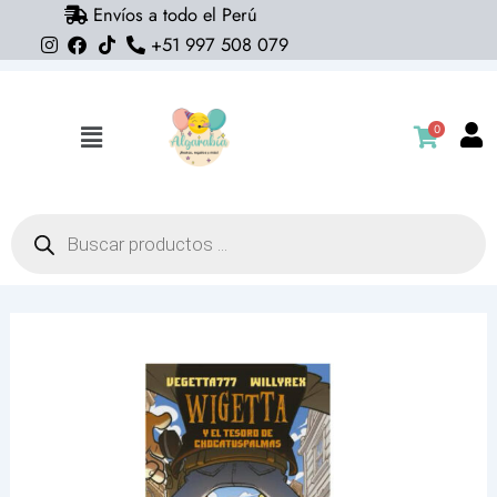
Envíos a todo el Perú
Ir
+51 997 508 079
al
contenido
0
Flyout
Menu
Búsqueda
de
productos
Libro
Wigetta
y
el
tesoro
de
chocatuspalmas