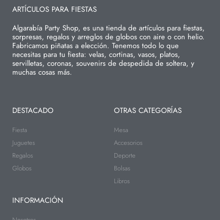
ARTÍCULOS PARA FIESTAS
Algarabía Party Shop, es una tienda de artículos para fiestas,
sorpresas, regalos y arreglos de globos con aire o con helio.
Fabricamos piñatas a elección. Tenemos todo lo que
necesitas para tu fiesta: velas, cortinas, vasos, platos,
servilletas, coronas, souvenirs de despedida de soltera, y
muchas cosas más.
DESTACADO
OTRAS CATEGORÍAS
Fiesta
Mesa
Juguetes
Accesorios
Regalos
Deporte
Globos
Bolsas
Libros
INFORMACIÓN
Nosotros